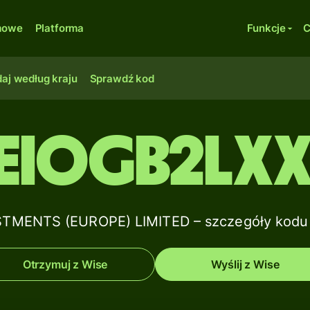
rmowe
Platforma
Funkcje
C
aj według kraju
Sprawdź kod
EIOGB2LX
STMENTS (EUROPE) LIMITED – szczegóły kodu 
Otrzymuj z Wise
Wyślij z Wise