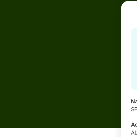
Na
S
Ad
A