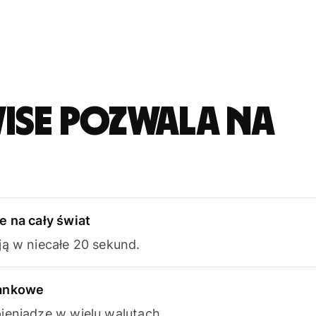
ise pozwala na
e na cały świat
ją w niecałe 20 sekund.
bankowe
ieniądze w wielu walutach.