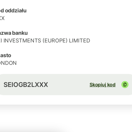
d oddziału
XX
azwa banku
EI INVESTMENTS (EUROPE) LIMITED
asto
ONDON
SEIOGB2LXXX
Skopiuj kod