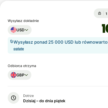
G
G
Wysyłasz dokładnie
USD
Wysyłasz ponad 25 000 USD lub równowart
opłatę
Odbiorca otrzyma
GBP
Dotrze
Dzisiaj – do dnia piątek