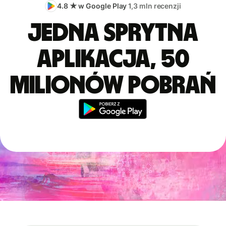
4.8 ★ w Google Play
1,3 mln recenzji
Jedna sprytna
aplikacja, 50
milionów pobrań