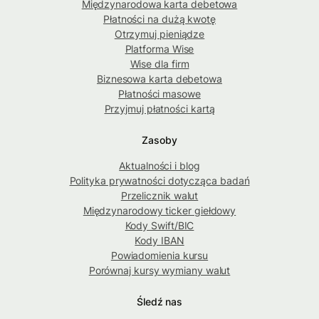
Międzynarodowa karta debetowa
Płatności na dużą kwotę
Otrzymuj pieniądze
Platforma Wise
Wise dla firm
Biznesowa karta debetowa
Płatności masowe
Przyjmuj płatności kartą
Zasoby
Aktualności i blog
Polityka prywatności dotycząca badań
Przelicznik walut
Międzynarodowy ticker giełdowy
Kody Swift/BIC
Kody IBAN
Powiadomienia kursu
Porównaj kursy wymiany walut
Śledź nas