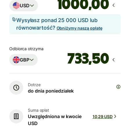
,00
USD
Wysyłasz ponad 25 000 USD lub
równowartość?
Obniżymy naszą opłatę
Odbiorca otrzyma
GBP
Dotrze
do dnia poniedziałek
Suma opłat
Uwzględniona w kwocie
10,29 USD
USD