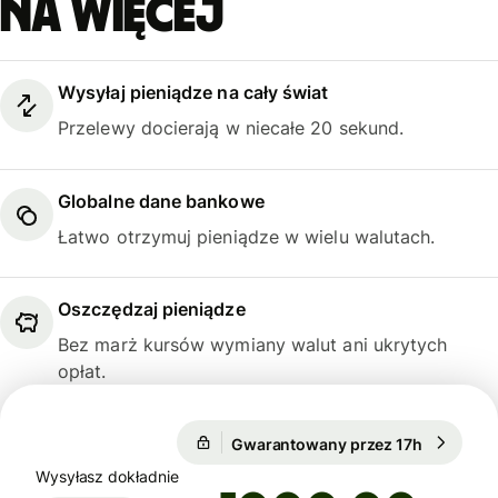
na więcej
Wysyłaj pieniądze na cały świat
Przelewy docierają w niecałe 20 sekund.
Globalne dane bankowe
Łatwo otrzymuj pieniądze w wielu walutach.
Oszczędzaj pieniądze
Bez marż kursów wymiany walut ani ukrytych
opłat.
Gwarantowany przez 17h
1 USD = 0
Gwarantowany przez 17h
Wysyłasz dokładnie