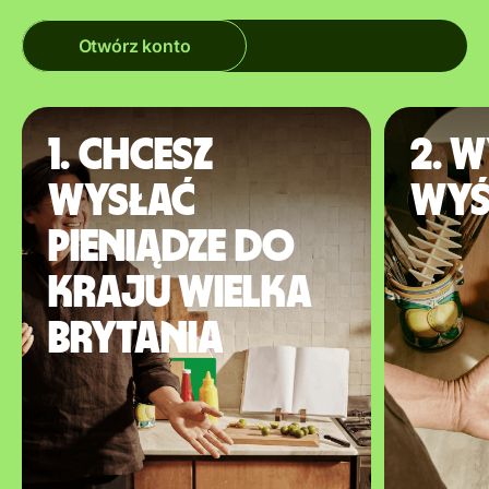
Otwórz konto
1. Chcesz
2. W
wysłać
wyś
pieniądze do
kraju Wielka
Brytania