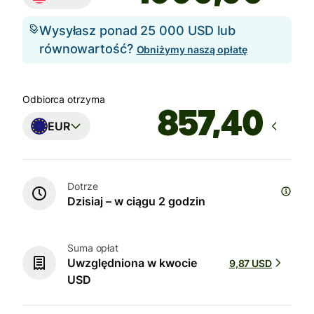
Wysyłasz ponad 25 000 USD lub
równowartość?
Obniżymy naszą opłatę
Odbiorca otrzyma
EUR
Dotrze
Dzisiaj – w ciągu 2 godzin
Suma opłat
Uwzględniona w kwocie
9,87 USD
USD