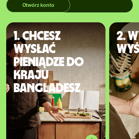
Otwórz konto
1. Chcesz
2. W
wysłać
wyś
pieniądze do
kraju
Bangladesz