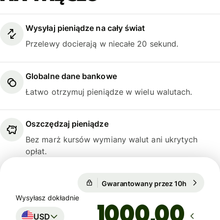
Wysyłaj pieniądze na cały świat
Przelewy docierają w niecałe 20 sekund.
Globalne dane bankowe
Łatwo otrzymuj pieniądze w wielu walutach.
Oszczędzaj pieniądze
Bez marż kursów wymiany walut ani ukrytych
opłat.
Gwarantowany przez 10h
1 USD = 
Gwarantowany przez 10h
Wysyłasz dokładnie
,00
USD