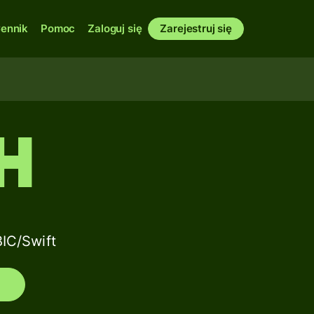
ennik
Pomoc
Zaloguj się
Zarejestruj się
H
IC/Swift