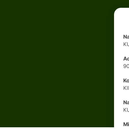
Na
K
Ad
9
Ko
K
N
K
Mi