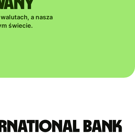
iwany
 walutach, a nasza
ym świecie.
ERNATIONAL BANK