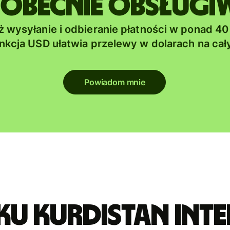
 obecnie obsług
ż wysyłanie i odbieranie płatności w ponad 40
unkcja USD ułatwia przelewy w dolarach na cał
Powiadom mnie
ku KURDISTAN INT