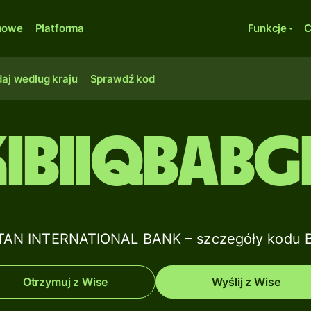
rmowe
Platforma
Funkcje
C
aj według kraju
Sprawdź kod
KIBIIQBABG
AN INTERNATIONAL BANK – szczegóły kodu B
Otrzymuj z Wise
Wyślij z Wise