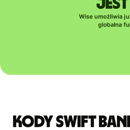
jest
Wise umożliwia ju
globalna f
Kody Swift ban