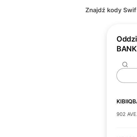
Znajdź kody Swi
Oddz
BANK
KIBIIQ
902 AVE