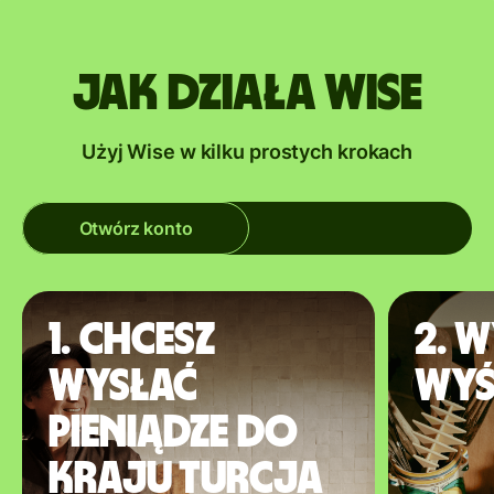
Jak działa Wise
Użyj Wise w kilku prostych krokach
Otwórz konto
1. Chcesz
2. W
wysłać
wyś
pieniądze do
kraju Turcja