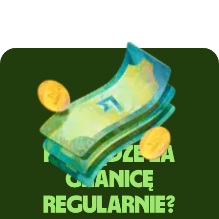
Wysyłasz
pieniądze za
granicę
regularnie?