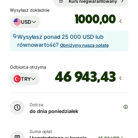
Kurs niegwarantowany
Wysyłasz dokładnie
,00
USD
Wysyłasz ponad 25 000 USD lub
równowartość?
Obniżymy naszą opłatę
Odbiorca otrzyma
TRY
Dotrze
do dnia poniedziałek
Suma opłat