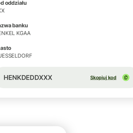
d oddziału
XX
azwa banku
ENKEL KGAA
asto
UESSELDORF
HENKDEDDXXX
Skopiuj kod