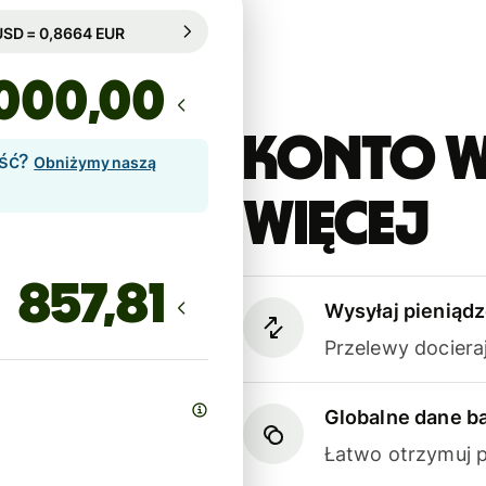
arantowany przez 15h
1 USD = 0,8664 EUR
arantowany przez 15h
,00
Konto W
ość?
Obniżymy naszą
więcej
Wysyłaj pieniądz
Przelewy dociera
Globalne dane 
Łatwo otrzymuj p