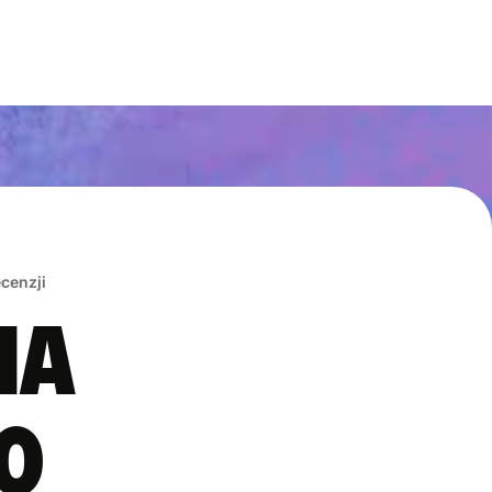
ecenzji
na
0