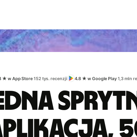
8 ★ w App Store
152 tys. recenzji
4.8 ★ w Google Play
1,3 mln r
edna spryt
plikacja, 5