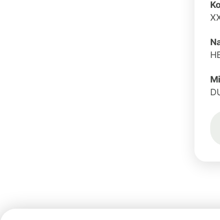
Ko
X
N
H
Mi
D