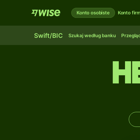
Konto osobiste
Konto fi
Swift/BIC
Szukaj według banku
Przegląd
H