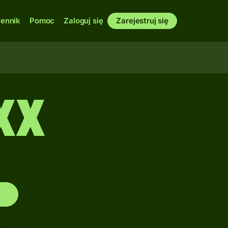
ennik
Pomoc
Zaloguj się
Zarejestruj się
XX