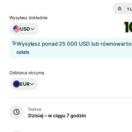
Gw
Gw
Wysyłasz dokładnie
USD
Wysyłasz ponad 25 000 USD lub równowart
opłatę
Odbiorca otrzyma
EUR
Dotrze
Dzisiaj – w ciągu 7 godzin