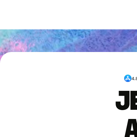
4.
J
a