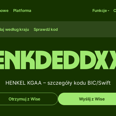
rmowe
Platforma
Funkcje
C
aj według kraju
Sprawdź kod
ENKDEDDX
HENKEL KGAA – szczegóły kodu BIC/Swift
Otrzymuj z Wise
Wyślij z Wise