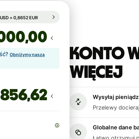
warantowany przez 8h
1 USD = 0,8652 EUR
warantowany przez 8h
,00
Konto W
ość?
Obniżymy naszą
więcej
Wysyłaj pieniądz
Przelewy dociera
Globalne dane 
Łatwo otrzymuj p