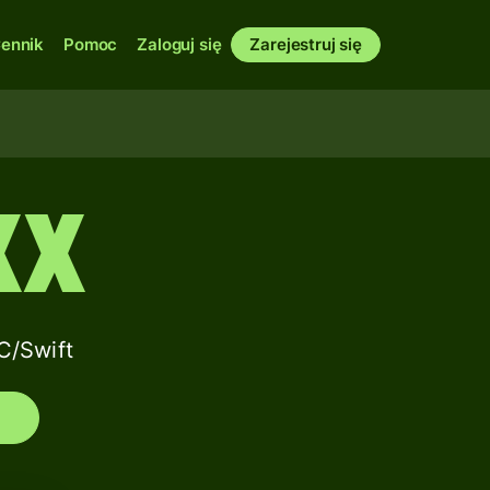
ennik
Pomoc
Zaloguj się
Zarejestruj się
XX
C/Swift