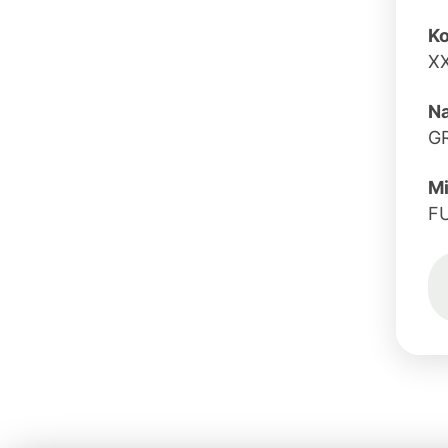
Ko
X
N
GR
Mi
F