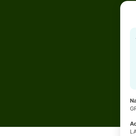
Na
GR
Ad
L