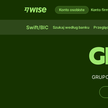
Konto osobiste
Konto fi
Swift/BIC
Szukaj według banku
Przegląd
G
GRUPO 