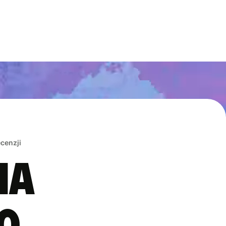
ecenzji
na