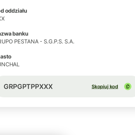
d oddziału
XX
azwa banku
UPO PESTANA - S.G.P.S. S.A.
asto
UNCHAL
GRPGPTPPXXX
Skopiuj kod