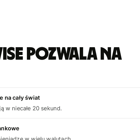
ise pozwala na
e na cały świat
ją w niecałe 20 sekund.
bankowe
ieniądze w wielu walutach.