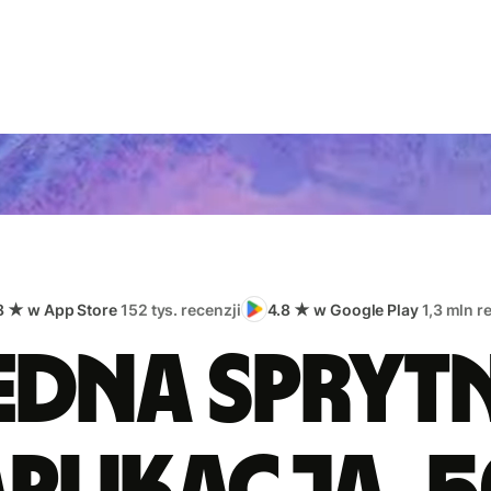
8 ★ w App Store
152 tys. recenzji
4.8 ★ w Google Play
1,3 mln r
edna spryt