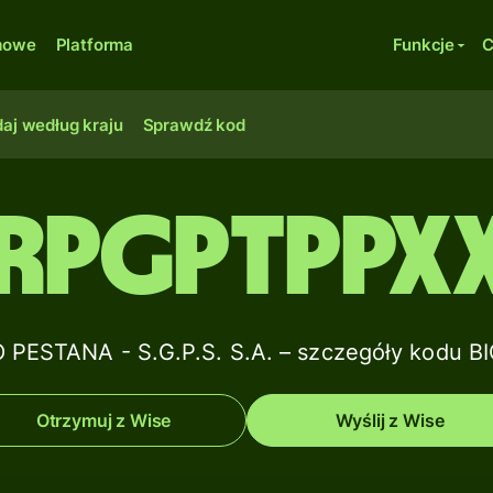
rmowe
Platforma
Funkcje
C
aj według kraju
Sprawdź kod
RPGPTPPX
PESTANA - S.G.P.S. S.A. – szczegóły kodu BI
Otrzymuj z Wise
Wyślij z Wise