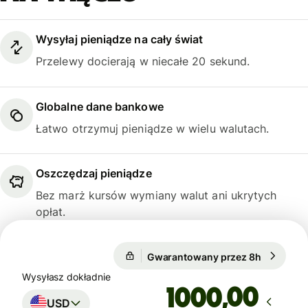
Wysyłaj pieniądze na cały świat
Przelewy docierają w niecałe 20 sekund.
Globalne dane bankowe
Łatwo otrzymuj pieniądze w wielu walutach.
Oszczędzaj pieniądze
Bez marż kursów wymiany walut ani ukrytych
opłat.
Gwarantowany przez 8h
1 USD = 
Gwarantowany przez 8h
Wysyłasz dokładnie
,00
USD