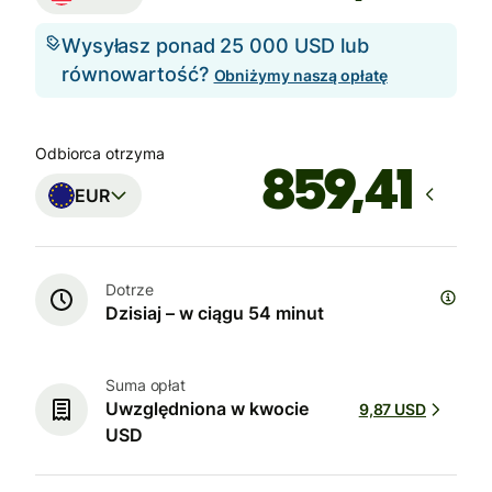
Wysyłasz ponad 25 000 USD lub
równowartość?
Obniżymy naszą opłatę
Odbiorca otrzyma
EUR
Dotrze
Dzisiaj – w ciągu 54 minut
Suma opłat
Uwzględniona w kwocie
9,87 USD
USD