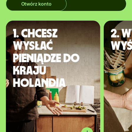
Otwórz konto
1. Chcesz
2. W
wysłać
wyś
pieniądze do
kraju
Holandia