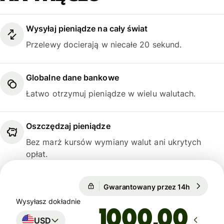
Wysyłaj pieniądze na cały świat
Przelewy docierają w niecałe 20 sekund.
Globalne dane bankowe
Łatwo otrzymuj pieniądze w wielu walutach.
Oszczędzaj pieniądze
Bez marż kursów wymiany walut ani ukrytych
opłat.
Gwarantowany przez 14h
1 USD = 3
Gwarantowany przez 14h
Wysyłasz dokładnie
,00
USD