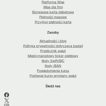
Platforma Wise
Wise dla firm
Biznesowa karta debetowa
Płatności masowe
Przyjmuj płatności kartą
Zasoby
Aktualności i blog
Polityka prywatności dotycząca badań
Przelicznik walut
Międzynarodowy ticker giełdowy
Kody Swift/BIC
Kody IBAN
Powiadomienia kursu
Porównaj kursy wymiany walut
Śledź nas