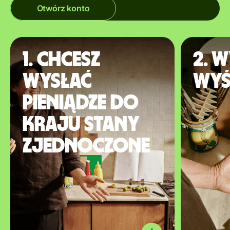
Otwórz konto
1. Chcesz
2. W
wysłać
wyś
pieniądze do
kraju Stany
Zjednoczone