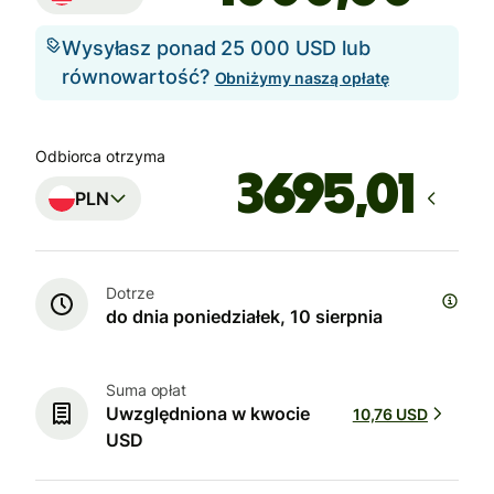
Wysyłasz ponad 25 000 USD lub
równowartość?
Obniżymy naszą opłatę
Odbiorca otrzyma
PLN
Dotrze
do dnia poniedziałek, 10 sierpnia
Suma opłat
Uwzględniona w kwocie
10,76 USD
USD