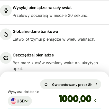
Wysyłaj pieniądze na cały świat
Przelewy docierają w niecałe 20 sekund.
Globalne dane bankowe
Łatwo otrzymuj pieniądze w wielu walutach.
Oszczędzaj pieniądze
Bez marż kursów wymiany walut ani ukrytych
opłat.
Gwarantowany przez 8h
1 USD = 
Gwarantowany przez 8h
Wysyłasz dokładnie
,00
USD