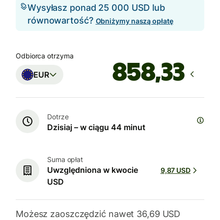
Wysyłasz ponad 25 000 USD lub
równowartość?
Obniżymy naszą opłatę
Odbiorca otrzyma
EUR
Dotrze
Dzisiaj – w ciągu 44 minut
Suma opłat
Uwzględniona w kwocie
9,87 USD
USD
Możesz zaoszczędzić nawet 36,69 USD