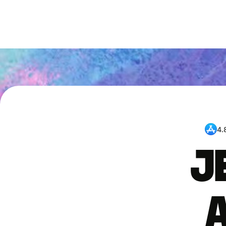
4.
J
a