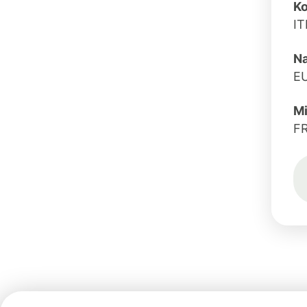
Ko
I
N
E
Mi
F