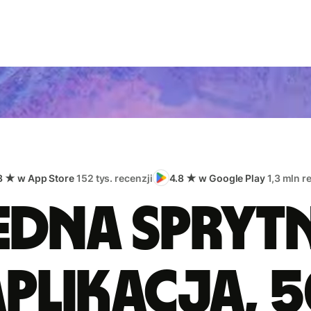
8 ★ w App Store
152 tys. recenzji
4.8 ★ w Google Play
1,3 mln r
edna spryt
plikacja, 5