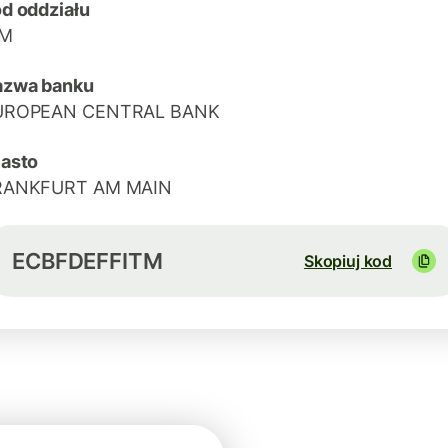
d oddziału
TM
azwa banku
UROPEAN CENTRAL BANK
asto
RANKFURT AM MAIN
ECBFDEFFITM
Skopiuj kod