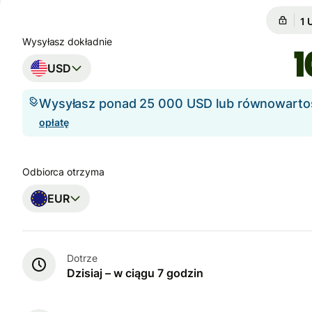
Gw
Gw
Wysyłasz dokładnie
USD
Wysyłasz ponad 25 000 USD lub równowart
opłatę
Odbiorca otrzyma
EUR
Dotrze
Dzisiaj – w ciągu 7 godzin