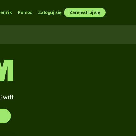
ennik
Pomoc
Zaloguj się
Zarejestruj się
M
Swift