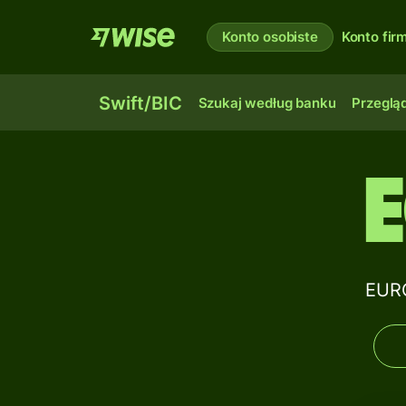
Konto osobiste
Konto fi
Swift/BIC
Szukaj według banku
Przegląd
EURO