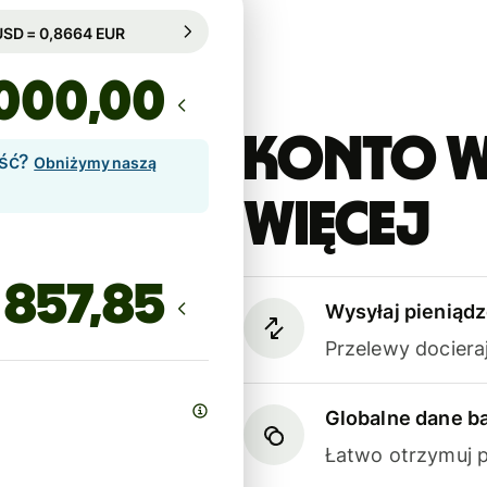
arantowany przez 15h
1 USD = 0,8664 EUR
arantowany przez 15h
,00
Konto W
ość?
Obniżymy naszą
więcej
Wysyłaj pieniądz
Przelewy dociera
Globalne dane 
Łatwo otrzymuj p