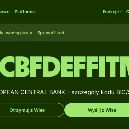
rmowe
Platforma
Funkcje
C
aj według kraju
Sprawdź kod
ECBFDEFFIT
PEAN CENTRAL BANK – szczegóły kodu BIC/
Otrzymuj z Wise
Wyślij z Wise