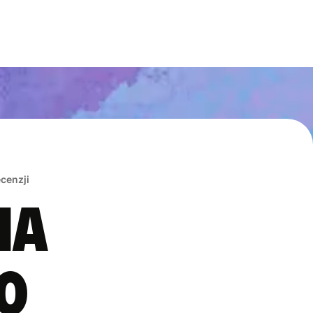
ecenzji
na
0