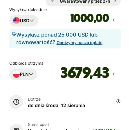
Gwarantowany przez 27h
Wysyłasz dokładnie
,00
USD
Wysyłasz ponad 25 000 USD lub
równowartość?
Obniżymy naszą opłatę
Odbiorca otrzyma
PLN
Dotrze
do dnia środa, 12 sierpnia
Suma opłat