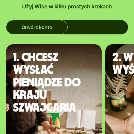
Użyj Wise w kilku prostych krokach
Otwórz konto
1. Chcesz
2. W
wysłać
wyś
pieniądze do
kraju
Szwajcaria