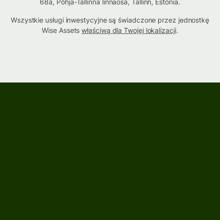
68a, Põhja-Tallinna linnaosa, Tallinn, Estonia.
Wszystkie usługi inwestycyjne są świadczone przez jednostkę
Wise Assets
właściwą dla Twojej lokalizacji
.