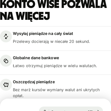
Konto Wise pozwala
na więcej
Wysyłaj pieniądze na cały świat
Przelewy docierają w niecałe 20 sekund.
Globalne dane bankowe
Łatwo otrzymuj pieniądze w wielu walutach.
Oszczędzaj pieniądze
Bez marż kursów wymiany walut ani ukrytych
opłat.
1 USD = 3,7195 PLN
Gwarantowany przez 27h
1 USD = 3