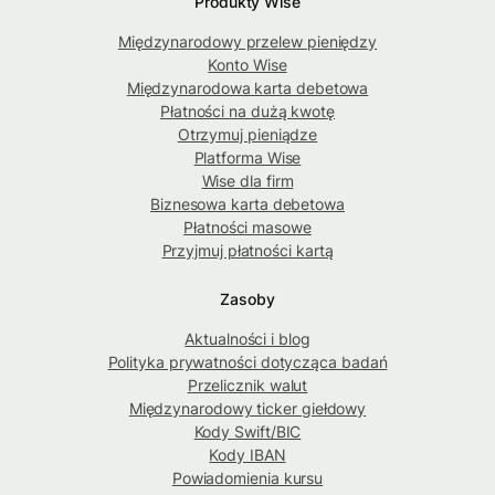
Produkty Wise
Międzynarodowy przelew pieniędzy
Konto Wise
Międzynarodowa karta debetowa
Płatności na dużą kwotę
Otrzymuj pieniądze
Platforma Wise
Wise dla firm
Biznesowa karta debetowa
Płatności masowe
Przyjmuj płatności kartą
Zasoby
Aktualności i blog
Polityka prywatności dotycząca badań
Przelicznik walut
Międzynarodowy ticker giełdowy
Kody Swift/BIC
Kody IBAN
Powiadomienia kursu