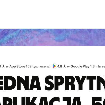
8 ★ w App Store
152 tys. recenzji
4.8 ★ w Google Play
1,3 mln r
edna spryt