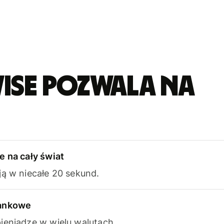
ise pozwala na
e na cały świat
ją w niecałe 20 sekund.
bankowe
ieniądze w wielu walutach.