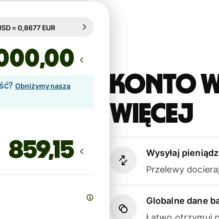
arantowany przez 18h
1 USD = 0,8677 EUR
arantowany przez 18h
,00
Konto W
ość?
Obniżymy naszą
więcej
Wysyłaj pieniądz
Przelewy dociera
Globalne dane 
Łatwo otrzymuj p