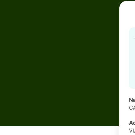
Na
CA
Ad
VI