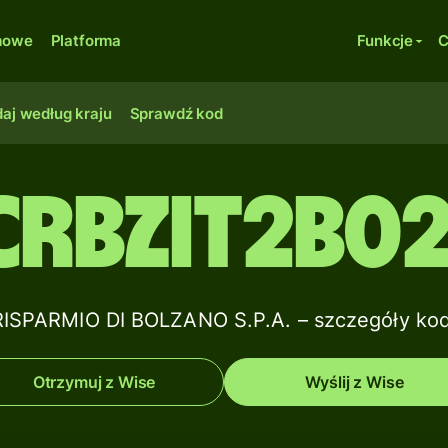
rmowe
Platforma
Funkcje
C
aj według kraju
Sprawdź kod
CRBZIT2B02
ISPARMIO DI BOLZANO S.P.A. – szczegóły kod
Otrzymuj z Wise
Wyślij z Wise