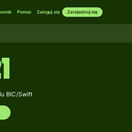
ennik
Pomoc
Zaloguj się
Zarejestruj się
1
u BIC/Swift