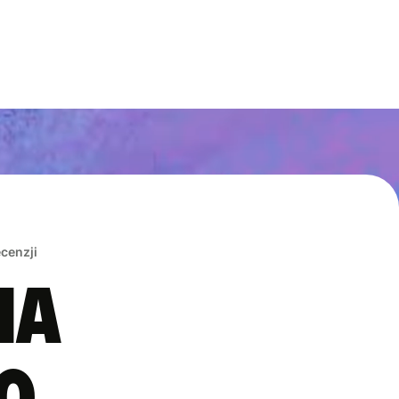
ecenzji
na