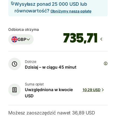
Wysyłasz ponad 25 000 USD lub
równowartość?
Obniżymy naszą opłatę
Odbiorca otrzyma
GBP
Dotrze
Dzisiaj – w ciągu 45 minut
Suma opłat
Uwzględniona w kwocie
10,29 USD
USD
Możesz zaoszczędzić nawet 36,89 USD