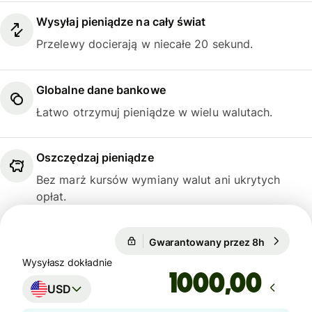
Wysyłaj pieniądze na cały świat
Przelewy docierają w niecałe 20 sekund.
Globalne dane bankowe
Łatwo otrzymuj pieniądze w wielu walutach.
Oszczędzaj pieniądze
Bez marż kursów wymiany walut ani ukrytych
opłat.
1 USD = 0,7434 GBP
Gwarantowany przez 8h
1 USD = 0
Gwarantowany przez 8h
Wysyłasz dokładnie
,00
USD