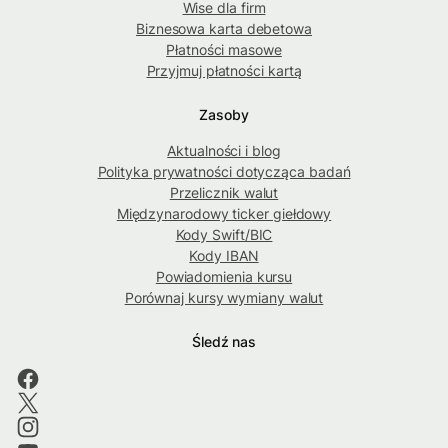
Wise dla firm
Biznesowa karta debetowa
Płatności masowe
Przyjmuj płatności kartą
Zasoby
Aktualności i blog
Polityka prywatności dotycząca badań
Przelicznik walut
Międzynarodowy ticker giełdowy
Kody Swift/BIC
Kody IBAN
Powiadomienia kursu
Porównaj kursy wymiany walut
Śledź nas