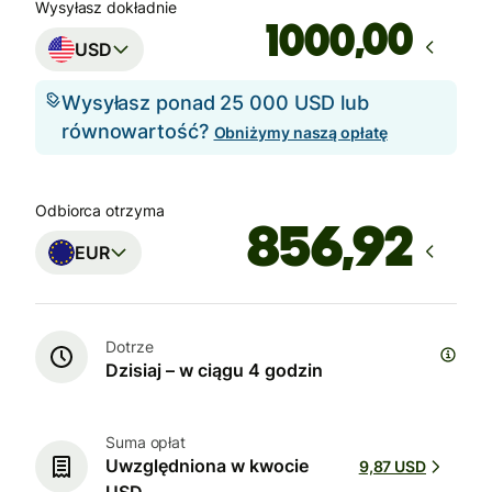
Wysyłasz dokładnie
,00
USD
Wysyłasz ponad 25 000 USD lub
równowartość?
Obniżymy naszą opłatę
Odbiorca otrzyma
EUR
Dotrze
Dzisiaj – w ciągu 4 godzin
Suma opłat
Uwzględniona w kwocie
9,87 USD