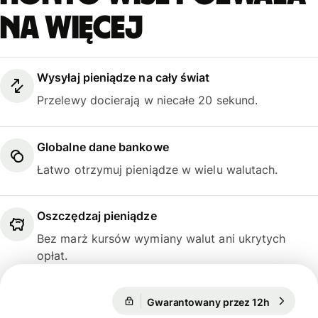
na więcej
Wysyłaj pieniądze na cały świat
Przelewy docierają w niecałe 20 sekund.
Globalne dane bankowe
Łatwo otrzymuj pieniądze w wielu walutach.
Oszczędzaj pieniądze
Bez marż kursów wymiany walut ani ukrytych
opłat.
Gwarantowany przez 12h
1 USD = 
Gwarantowany przez 12h