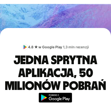
4.8 ★ w Google Play
1,3 mln recenzji
Jedna sprytna
aplikacja, 50
milionów pobrań