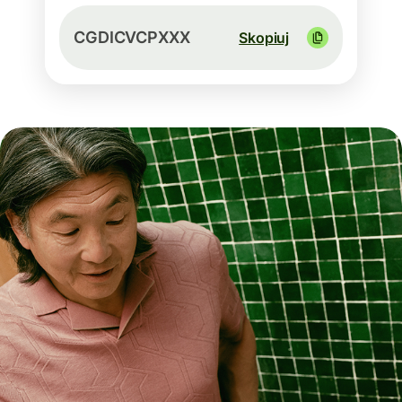
CGDICVCPXXX
Skopiuj