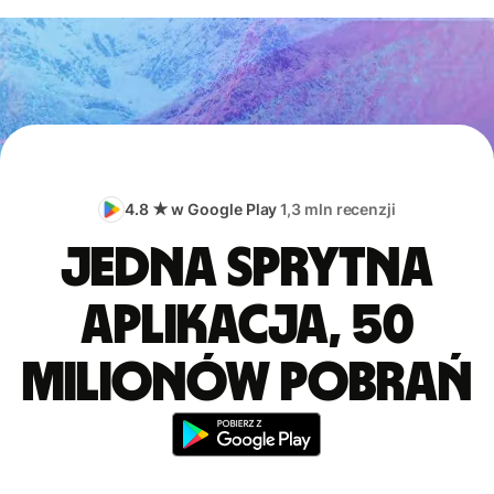
4.8 ★ w Google Play
1,3 mln recenzji
Jedna sprytna
aplikacja, 50
milionów pobrań