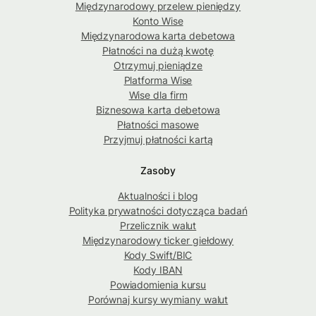
Międzynarodowy przelew pieniędzy
Konto Wise
Międzynarodowa karta debetowa
Płatności na dużą kwotę
Otrzymuj pieniądze
Platforma Wise
Wise dla firm
Biznesowa karta debetowa
Płatności masowe
Przyjmuj płatności kartą
Zasoby
Aktualności i blog
Polityka prywatności dotycząca badań
Przelicznik walut
Międzynarodowy ticker giełdowy
Kody Swift/BIC
Kody IBAN
Powiadomienia kursu
Porównaj kursy wymiany walut