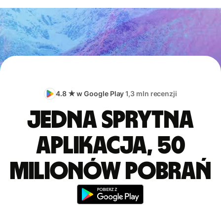
4.8 ★ w Google Play
1,3 mln recenzji
Jedna sprytna
aplikacja, 50
milionów pobrań