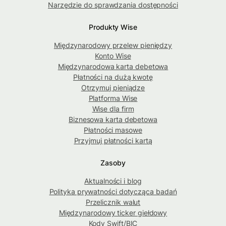
Narzędzie do sprawdzania dostępności
Produkty Wise
Międzynarodowy przelew pieniędzy
Konto Wise
Międzynarodowa karta debetowa
Płatności na dużą kwotę
Otrzymuj pieniądze
Platforma Wise
Wise dla firm
Biznesowa karta debetowa
Płatności masowe
Przyjmuj płatności kartą
Zasoby
Aktualności i blog
Polityka prywatności dotycząca badań
Przelicznik walut
Międzynarodowy ticker giełdowy
Kody Swift/BIC