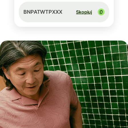
BNPATWTPXXX
Skopiuj