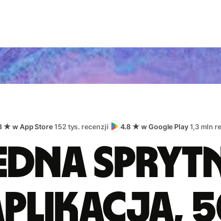
8 ★ w App Store
152 tys. recenzji
4.8 ★ w Google Play
1,3 mln r
edna spryt
plikacja, 5