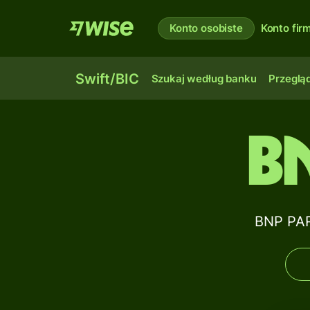
Konto osobiste
Konto fi
Swift/BIC
Szukaj według banku
Przegląd
B
BNP PAR