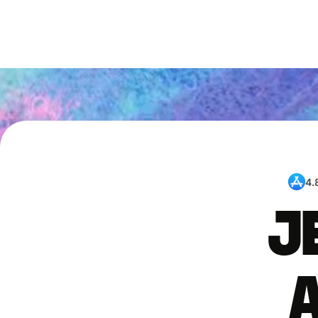
4.
J
a