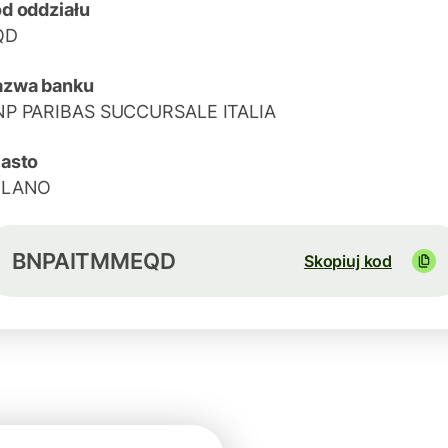
d oddziału
QD
azwa banku
NP PARIBAS SUCCURSALE ITALIA
asto
ILANO
BNPAITMMEQD
Skopiuj kod