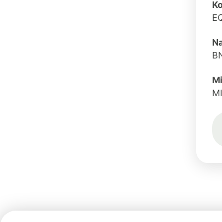
Ko
E
N
B
Mi
M