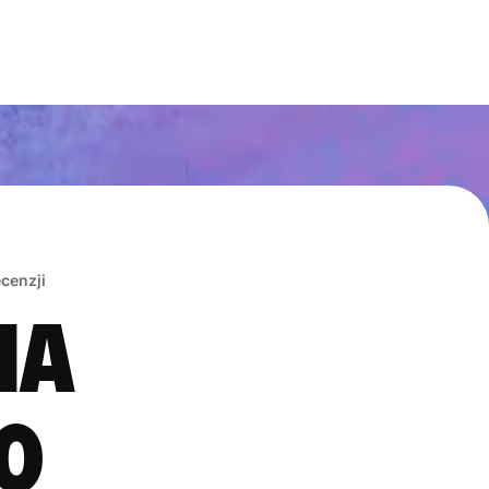
ecenzji
na
0