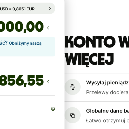
warantowany przez 8h
1 USD = 0,8651 EUR
warantowany przez 8h
,00
Konto W
ość?
Obniżymy naszą
więcej
Wysyłaj pieniądz
Przelewy dociera
Globalne dane 
Łatwo otrzymuj p