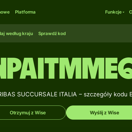
rmowe
Platforma
Funkcje
C
aj według kraju
Sprawdź kod
NPAITMME
IBAS SUCCURSALE ITALIA – szczegóły kodu B
Otrzymuj z Wise
Wyślij z Wise