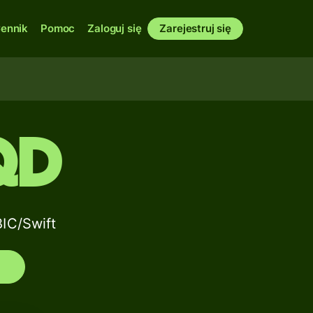
ennik
Pomoc
Zaloguj się
Zarejestruj się
QD
IC/Swift