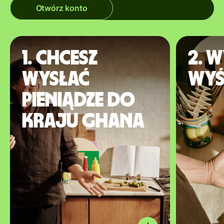
Otwórz konto
1. Chcesz
2. W
wysłać
wyś
pieniądze do
kraju Ghana