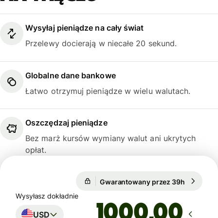
Wysyłaj pieniądze na cały świat
Przelewy docierają w niecałe 20 sekund.
Globalne dane bankowe
Łatwo otrzymuj pieniądze w wielu walutach.
Oszczędzaj pieniądze
Bez marż kursów wymiany walut ani ukrytych
opłat.
Gwarantowany przez 39h
1 USD = 
Gwarantowany przez 39h
Wysyłasz dokładnie
,00
USD