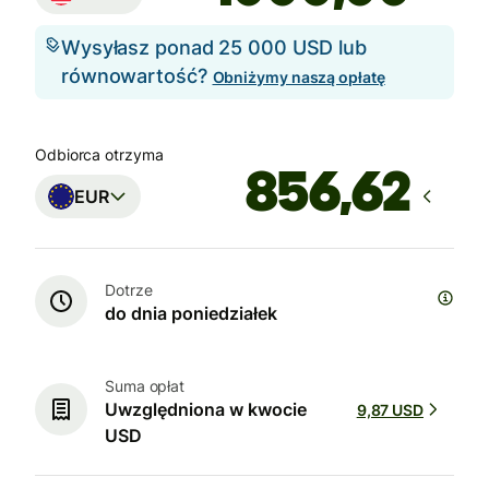
Wysyłasz ponad 25 000 USD lub
równowartość?
Obniżymy naszą opłatę
Odbiorca otrzyma
EUR
Dotrze
do dnia poniedziałek
Suma opłat
Uwzględniona w kwocie
9,87 USD
USD