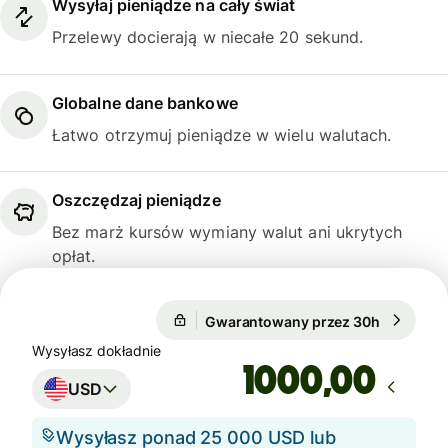
Wysyłaj pieniądze na cały świat
Przelewy docierają w niecałe 20 sekund.
Globalne dane bankowe
Łatwo otrzymuj pieniądze w wielu walutach.
Oszczędzaj pieniądze
Bez marż kursów wymiany walut ani ukrytych
opłat.
1 USD = 3,7195 PLN
Gwarantowany przez 30h
1 USD = 3
Gwarantowany przez 30h
Wysyłasz dokładnie
,00
USD
Wysyłasz ponad 25 000 USD lub