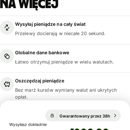
na więcej
Wysyłaj pieniądze na cały świat
Przelewy docierają w niecałe 20 sekund.
Globalne dane bankowe
Łatwo otrzymuj pieniądze w wielu walutach.
Oszczędzaj pieniądze
Bez marż kursów wymiany walut ani ukrytych
opłat.
1 USD = 0,8652 EUR
Gwarantowany przez 38h
1 USD = 
Gwarantowany przez 38h
Wysyłasz dokładnie