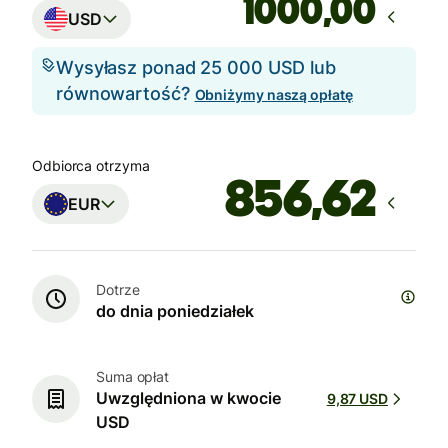
,00
USD
Wysyłasz ponad 25 000 USD lub
równowartość?
Obniżymy naszą opłatę
Odbiorca otrzyma
EUR
Dotrze
do dnia poniedziałek
Suma opłat
Uwzględniona w kwocie
9,87 USD
USD