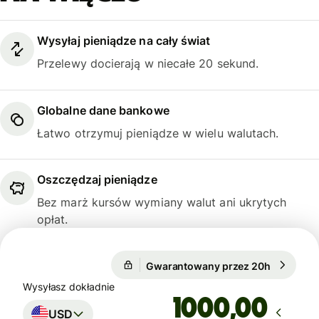
Wysyłaj pieniądze na cały świat
Przelewy docierają w niecałe 20 sekund.
Globalne dane bankowe
Łatwo otrzymuj pieniądze w wielu walutach.
Oszczędzaj pieniądze
Bez marż kursów wymiany walut ani ukrytych
opłat.
1 USD = 0,8653 EUR
Gwarantowany przez 20h
1 USD = 
Gwarantowany przez 20h
Wysyłasz dokładnie
,00
USD