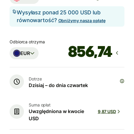
Wysyłasz ponad 25 000 USD lub
równowartość?
Obniżymy naszą opłatę
Odbiorca otrzyma
EUR
Dotrze
Dzisiaj – do dnia czwartek
Suma opłat
Uwzględniona w kwocie
9,87 USD
USD