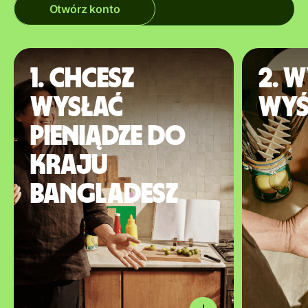
Otwórz konto
1. Chcesz
2. W
wysłać
wyś
pieniądze do
kraju
Bangladesz