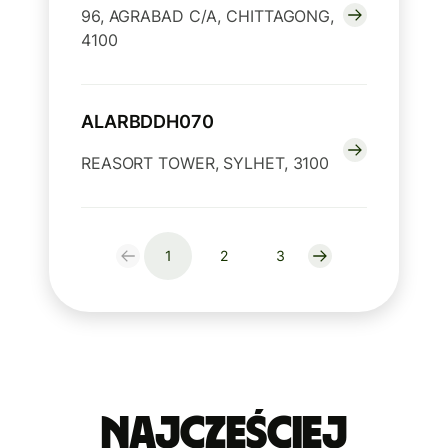
96, AGRABAD C/A, CHITTAGONG,
4100
ALARBDDH070
REASORT TOWER, SYLHET, 3100
1
2
3
Najczęściej