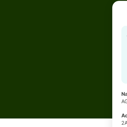
Na
A
Ad
2A