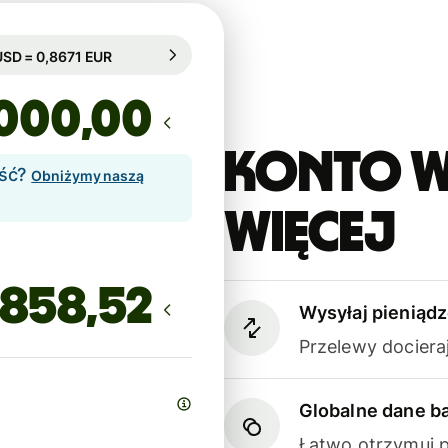
arantowany przez 10h
1 USD = 0,8671 EUR
arantowany przez 10h
,00
Konto W
ość?
Obniżymy naszą
więcej
Wysyłaj pieniądz
Przelewy dociera
Globalne dane 
Łatwo otrzymuj p