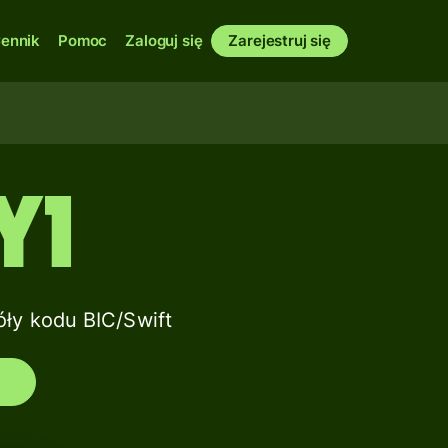
ennik
Pomoc
Zaloguj się
Zarejestruj się
Y1
y kodu BIC/Swift