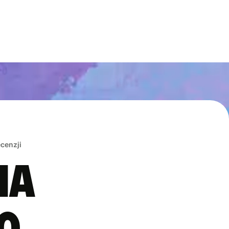
ecenzji
na