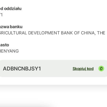
d oddziału
Y1
azwa banku
GRICULTURAL DEVELOPMENT BANK OF CHINA, THE
asto
HENYANG
ADBNCNBJSY1
Skopiuj kod