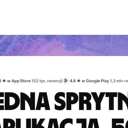
8 ★ w App Store
152 tys. recenzji
4.8 ★ w Google Play
1,3 mln r
edna spryt