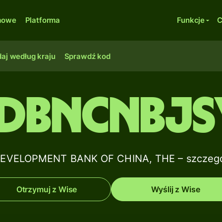
rmowe
Platforma
Funkcje
C
aj według kraju
Sprawdź kod
DBNCNBJS
VELOPMENT BANK OF CHINA, THE – szczegół
Otrzymuj z Wise
Wyślij z Wise