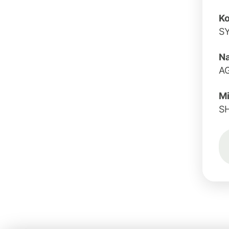
Ko
S
N
A
Mi
S