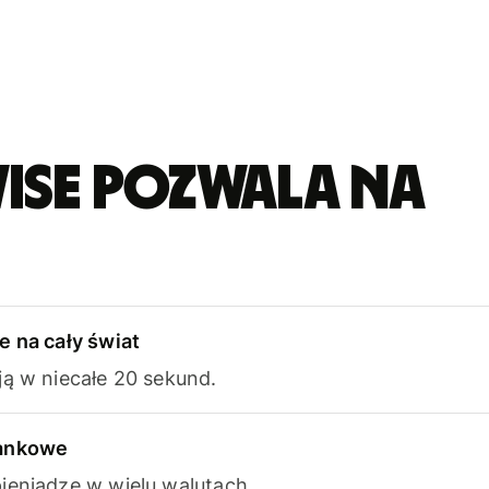
ise pozwala na
e na cały świat
ją w niecałe 20 sekund.
bankowe
ieniądze w wielu walutach.