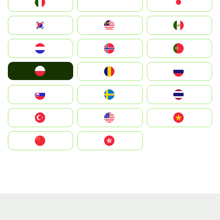
Italia
JA
Japan
South Korea
Malay
Mexico
Nederland
Norway
Portugal
Polska
România
Россия
Slovensko
Ruoŧŧa
ไทย
Türkiye
United States
Vietnam
中国
中國香港特別行政區