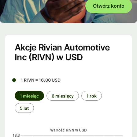
Otwórz konto
Akcje Rivian Automotive
Inc (RIVN) w USD
1 RIVN = 16.00 USD
1 miesiąc
6 miesięcy
1 rok
5 lat