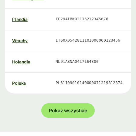
Irlandia
IE29AIBK93115212345678
Włochy
IT60X0542811101000000123456
Holandia
NL91ABNA0417164300
Polska
PL61109010140000071219812874
Pokaż wszystkie