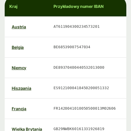
Kraj
Przykładowy numer IBAN
Austria
AT611904300234573201
Belgia
BE68539007547034
Niemcy
DE89370400440532013000
Hiszpania
ES9121000418450200051332
Francja
FR1420041010050500013M02606
Wielka Brytania
GB29NWBK60161331926819