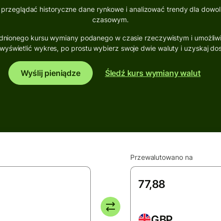
 przeglądać historyczne dane rynkowe i analizować trendy dla dowo
czasowym.
ednionego kursu wymiany podanego w czasie rzeczywistym i umożli
wyświetlić wykres, po prostu wybierz swoje dwie waluty i uzyskaj do
Wyślij pieniądze
Śledź kurs wymiany walut
Przewalutowano na
GBP