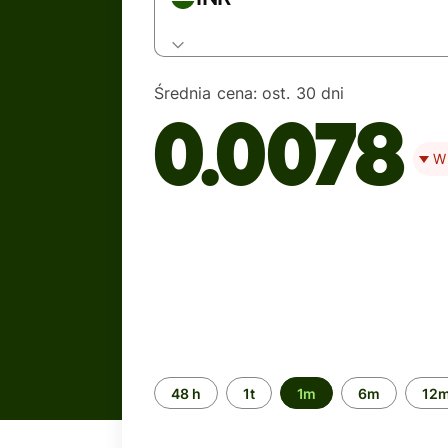
Średnia cena:
ost. 30 dni
0.0078
W 
Przedział
48 h
1t
1m
6m
12
czasu