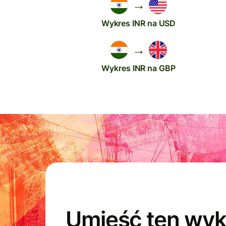
→
Wykres INR na USD
→
Wykres INR na GBP
Umieść ten wyk