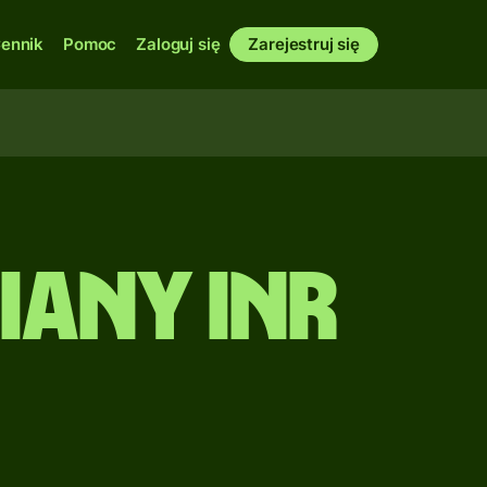
ennik
Pomoc
Zaloguj się
Zarejestruj się
any INR