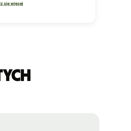
z się więcej
tych