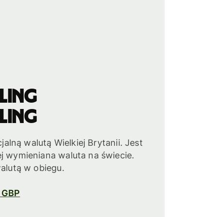
rling
rling
cjalną walutą Wielkiej Brytanii. Jest
ej wymieniana waluta na świecie.
walutą w obiegu.
o GBP