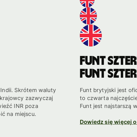
Funt szte
Funt szte
 Indii. Skrótem waluty
Funt brytyjski jest ofi
cokrajowcy zazwyczaj
to czwarta najczęści
wieźć INR poza
Funt jest najstarszą 
ić na miejscu.
Dowiedz się więcej 