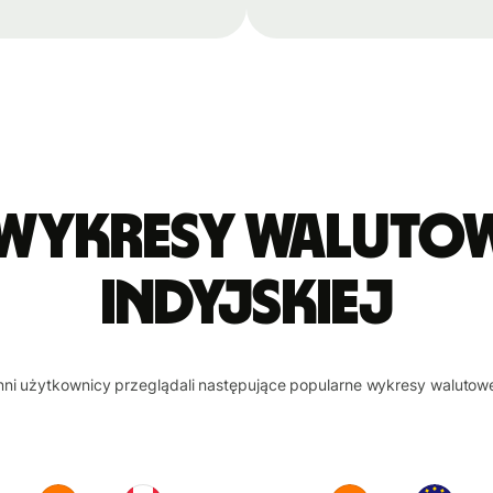
 wykresy walutowe
indyjskiej
nni użytkownicy przeglądali następujące popularne wykresy walutow