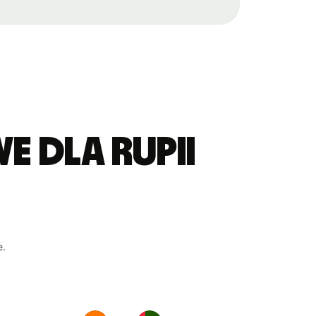
 dla rupii
e.