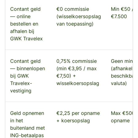
Contant geld
€0 commissie
Min €50 / 
— online
(wisselkoersopslag
€7.500
bestellen en
van toepassing)
afhalen bij
GWK Travelex
Contant geld
0,75% commissie
Geen mini
— binnenlopen
(min €3,95 / max
(afhankelij
bij GWK
€7,50) +
beschikbaa
Travelex-
wisselkoersopslag
valuta)
vestiging
Geld opnemen
€2,25 per opname
Max €500 
in het
+ koersopslag
opname
buitenland met
ING-betaalpas