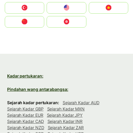
Türkiye
United States
Vietnam
中国
中國香港特別行政區
Kadar pertukaran:
Pindahan wang antarabangsa:
Sejarah kadar pertukaran:
Sejarah Kadar AUD
Sejarah Kadar GBP
Sejarah Kadar MXN
Sejarah Kadar EUR
Sejarah Kadar JPY
Sejarah Kadar CAD
Sejarah Kadar INR
Sejarah Kadar NZD
Sejarah Kadar ZAR