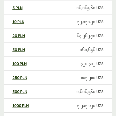
5
PLN
၁၆,၀၆၅.၆၀
UZS
10
PLN
၃၂,၁၃၁.၂၀
UZS
20
PLN
၆၄,၂၆၂.၄၀
UZS
50
PLN
၁၆၀,၆၅၆
UZS
100
PLN
၃၂၁,၃၁၂
UZS
250
PLN
၈၀၃,၂၈၀
UZS
500
PLN
၁,၆၀၆,၅၆၀
UZS
1000
PLN
၃,၂၁၃,၁၂၀
UZS