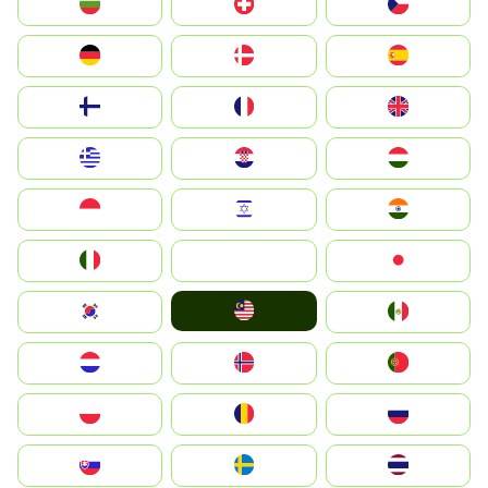
България
Switzerland
Czechia
Deutschland
Denmark
España
Suomi
France
United Kingdom
Greece
Hrvatska
Magyarország
Indonesia
Israel
India
Italia
JA
Japan
Malay
South Korea
Mexico
Nederland
Norge
Portugal
Polska
România
Россия
Slovensko
Ruoŧŧa
ไทย