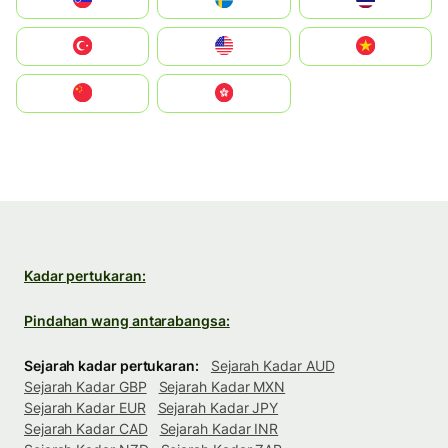
Türkiye
United States
Vietnam
中国
中國香港特別行政區
Kadar pertukaran:
Pindahan wang antarabangsa:
Sejarah kadar pertukaran:
Sejarah Kadar AUD
Sejarah Kadar GBP
Sejarah Kadar MXN
Sejarah Kadar EUR
Sejarah Kadar JPY
Sejarah Kadar CAD
Sejarah Kadar INR