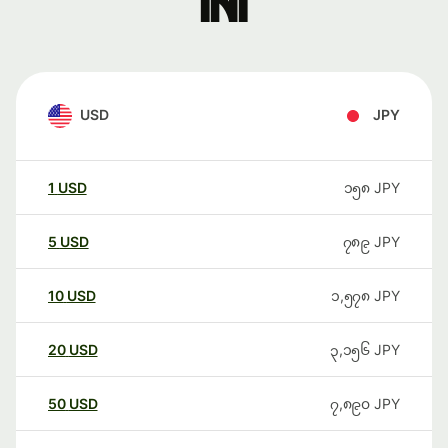
ini
USD
JPY
1
USD
၁၅၈
JPY
5
USD
၇၈၉
JPY
10
USD
၁,၅၇၈
JPY
20
USD
၃,၁၅၆
JPY
50
USD
၇,၈၉၀
JPY