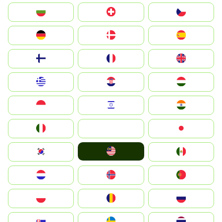
България
Switzerland
Czechia
Deutschland
Denmark
España
Suomi
France
United Kingdom
Greece
Hrvatska
Magyarország
Indonesia
Israel
India
Italia
JA
Japan
Malay
South Korea
Mexico
Nederland
Norge
Portugal
Polska
România
Россия
Slovensko
Ruoŧŧa
ไทย