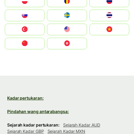
Polska
România
Россия
Slovensko
Ruoŧŧa
ไทย
Türkiye
United States
Vietnam
中国
中國香港特別行政區
Kadar pertukaran:
Pindahan wang antarabangsa:
Sejarah kadar pertukaran:
Sejarah Kadar AUD
Sejarah Kadar GBP
Sejarah Kadar MXN