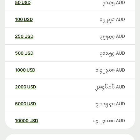
50
USD
၇၁.၁၅
AUD
100
USD
၁၄၂.၃၁
AUD
250
USD
၃၅၅.၇၇
AUD
500
USD
၇၁၁.၅၄
AUD
1000
USD
၁,၄၂၃.၀၈
AUD
2000
USD
၂,၈၄၆.၁၆
AUD
5000
USD
၇,၁၁၅.၄၀
AUD
10000
USD
၁၄,၂၃၀.၈၀
AUD