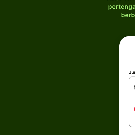
pertenga
berb
Ju