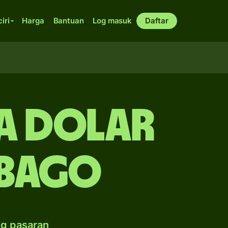
ciri
Harga
Bantuan
Log masuk
Daftar
da dolar
obago
ng pasaran