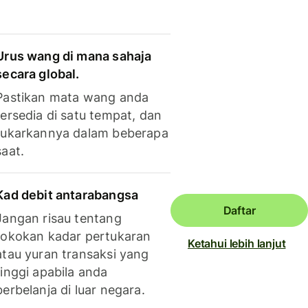
Urus wang di mana sahaja
secara global.
Pastikan mata wang anda
tersedia di satu tempat, dan
tukarkannya dalam beberapa
saat.
Kad debit antarabangsa
Daftar
Jangan risau tentang
tokokan kadar pertukaran
Ketahui lebih lanjut
atau yuran transaksi yang
tinggi apabila anda
berbelanja di luar negara.