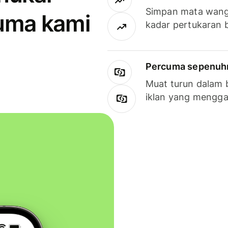
Simpan mata wan
uma kami
kadar pertukaran 
Percuma sepenuhny
Muat turun dalam 
iklan yang mengg