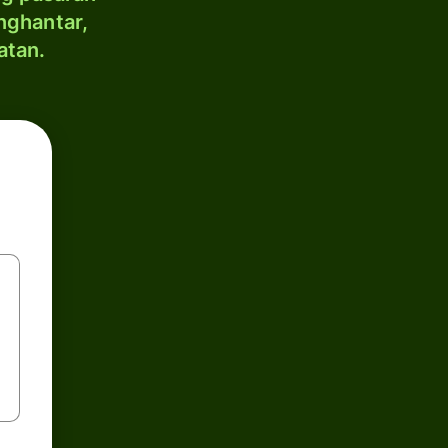
nghantar,
atan.