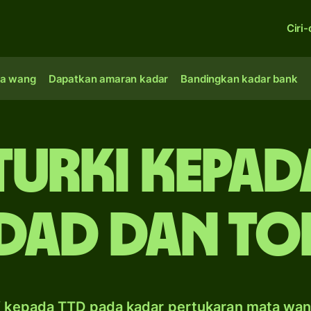
Ciri-
a wang
Dapatkan amaran kadar
Bandingkan kadar bank
 Turki kepa
idad dan T
 kepada TTD pada kadar pertukaran mata wa