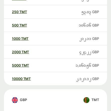
250
TMT
၅၃.၀၃
GBP
500
TMT
၁၀၆.၀၆
GBP
1000
TMT
၂၁၂.၁၁
GBP
2000
TMT
၄၂၄.၂၂
GBP
5000
TMT
၁,၀၆၀.၅၆
GBP
10000
TMT
၂,၁၂၁.၁၂
GBP
GBP
TMT