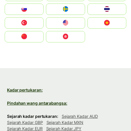
Slovensko
Ruoŧŧa
ไทย
Türkiye
United States
Vietnam
中国
中國香港特別行政區
Kadar pertukaran:
Pindahan wang antarabangsa:
Sejarah kadar pertukaran:
Sejarah Kadar AUD
Sejarah Kadar GBP
Sejarah Kadar MXN
Sejarah Kadar EUR
Sejarah Kadar JPY