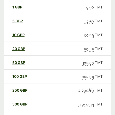
1
GBP
၄.၇၁
TMT
5
GBP
၂၃.၅၇
TMT
10
GBP
၄၇.၁၅
TMT
20
GBP
၉၄.၂၉
TMT
50
GBP
၂၃၅.၇၃
TMT
100
GBP
၄၇၁.၄၅
TMT
250
GBP
၁,၁၇၈.၆၃
TMT
500
GBP
၂,၃၅၇.၂၅
TMT