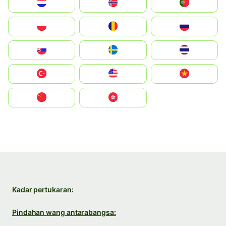
Nederland
Norge
Portugal
Polska
România
Россия
Slovensko
Ruoŧŧa
ไทย
Türkiye
United States
Vietnam
中国
中國香港特別行政區
Kadar pertukaran:
Pindahan wang antarabangsa: