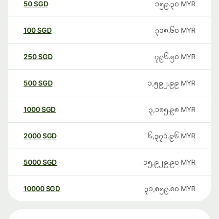
50
SGD
၁၅၉.၃၀
MYR
100
SGD
၃၁၈.၆၀
MYR
250
SGD
၇၉၆.၅၀
MYR
500
SGD
၁,၅၉၂.၉၉
MYR
1000
SGD
၃,၁၈၅.၉၈
MYR
2000
SGD
၆,၃၇၁.၉၆
MYR
5000
SGD
၁၅,၉၂၉.၉၀
MYR
10000
SGD
၃၁,၈၅၉.၈၀
MYR