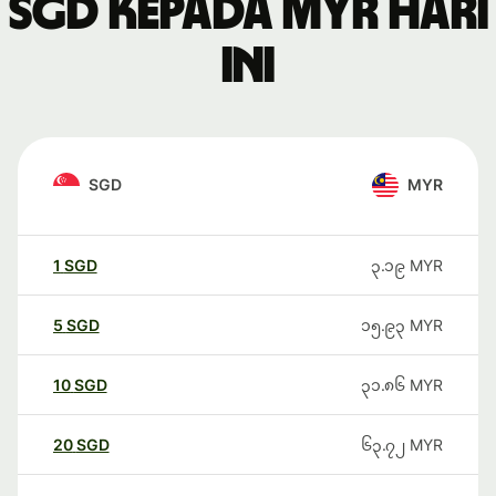
SGD kepada MYR hari
ini
SGD
MYR
1
SGD
၃.၁၉
MYR
5
SGD
၁၅.၉၃
MYR
10
SGD
၃၁.၈၆
MYR
20
SGD
၆၃.၇၂
MYR