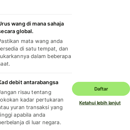
Urus wang di mana sahaja
secara global.
Pastikan mata wang anda
tersedia di satu tempat, dan
tukarkannya dalam beberapa
saat.
Kad debit antarabangsa
Daftar
Jangan risau tentang
tokokan kadar pertukaran
Ketahui lebih lanjut
atau yuran transaksi yang
tinggi apabila anda
berbelanja di luar negara.