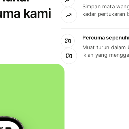
Simpan mata wan
uma kami
kadar pertukaran 
Percuma sepenuhny
Muat turun dalam 
iklan yang mengg