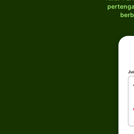
pertenga
berb
Ju