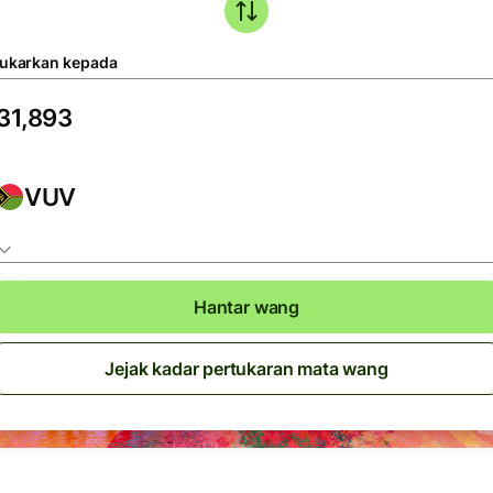
tukarkan kepada
VUV
Hantar wang
Jejak kadar pertukaran mata wang