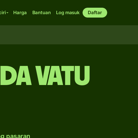
ciri
Harga
Bantuan
Log masuk
Daftar
da vatu
ng pasaran