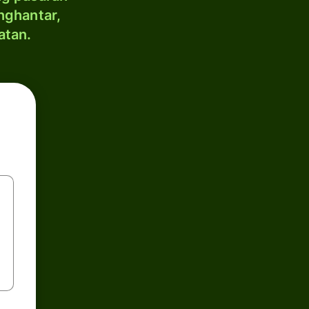
nghantar,
atan.