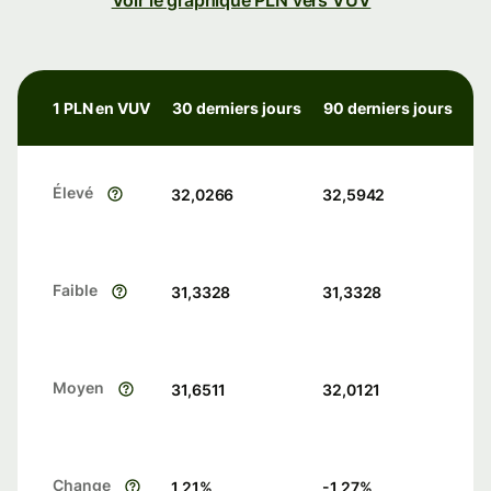
Voir le graphique PLN vers VUV
1 PLN en VUV
30 derniers jours
90 derniers jours
Élevé
32,0266
32,5942
Faible
31,3328
31,3328
Moyen
31,6511
32,0121
Change
1.21
%
-1.27
%