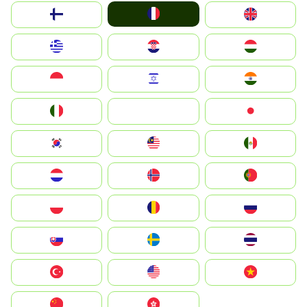
France
Suomi
United Kingdom
Greece
Hrvatska
Magyarország
Indonesia
Israel
India
Italia
JA
Japan
South Korea
Malay
Mexico
Nederland
Norge
Portugal
Polska
România
Россия
Slovensko
Ruoŧŧa
ไทย
Türkiye
United States
Vietnam
中国
中國香港特別行政區