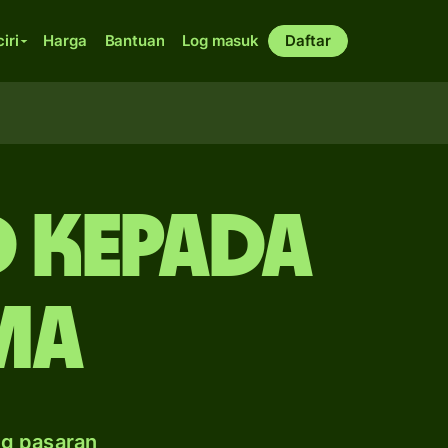
ciri
Harga
Bantuan
Log masuk
Daftar
 kepada
ma
ng pasaran