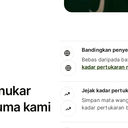
Bandingkan penye
Bebas daripada ba
kadar pertukaran
enukar
Jejak kadar pertu
Simpan mata wan
uma kami
kadar pertukaran 