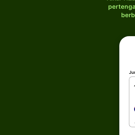
pertenga
berb
Ju