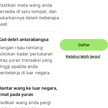
Pastikan mata wang anda
tersedia di satu tempat, dan
tukarkannya dalam beberapa
saat.
Kad debit antarabangsa
Daftar
Jangan risau tentang
tokokan kadar pertukaran
Ketahui lebih lanjut
atau yuran transaksi yang
tinggi apabila anda
berbelanja di luar negara.
Hantar wang ke luar negara,
jimat pada yuran
Jadikan wang anda pergi