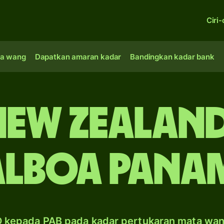
Ciri-
a wang
Dapatkan amaran kadar
Bandingkan kadar bank
New Zealand
alboa Pana
 kepada PAB pada kadar pertukaran mata wa