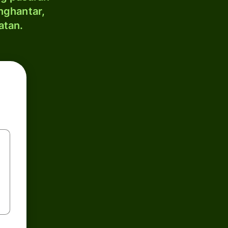
nghantar,
atan.