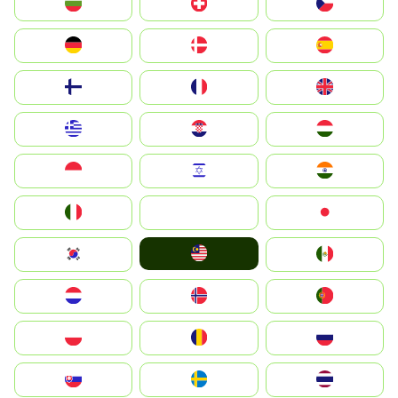
България
Switzerland
Czechia
Deutschland
Denmark
España
Suomi
France
United Kingdom
Greece
Hrvatska
Magyarország
Indonesia
Israel
India
Italia
JA
Japan
Malay
South Korea
Mexico
Nederland
Norge
Portugal
Polska
România
Россия
Slovensko
Ruoŧŧa
ไทย