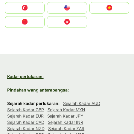
Türkiye
United States
Vietnam
中国
中國香港特別行政區
Kadar pertukaran:
Pindahan wang antarabangsa:
Sejarah kadar pertukaran:
Sejarah Kadar AUD
Sejarah Kadar GBP
Sejarah Kadar MXN
Sejarah Kadar EUR
Sejarah Kadar JPY
Sejarah Kadar CAD
Sejarah Kadar INR
Sejarah Kadar NZD
Sejarah Kadar ZAR