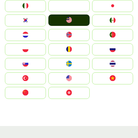
Italia
JA
Japan
Malay
South Korea
Mexico
Nederland
Norge
Portugal
Polska
România
Россия
Slovensko
Ruoŧŧa
ไทย
Türkiye
United States
Vietnam
中国
中國香港特別行政區