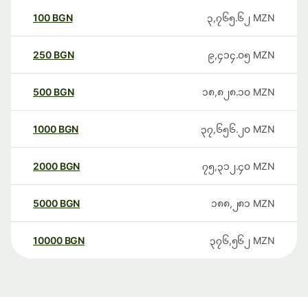
100
BGN
၃,၇၆၅.၆၂
MZN
250
BGN
၉,၄၁၄.၀၅
MZN
500
BGN
၁၈,၈၂၈.၁၀
MZN
1000
BGN
၃၇,၆၅၆.၂၀
MZN
2000
BGN
၇၅,၃၁၂.၄၀
MZN
5000
BGN
၁၈၈,၂၈၁
MZN
10000
BGN
၃၇၆,၅၆၂
MZN