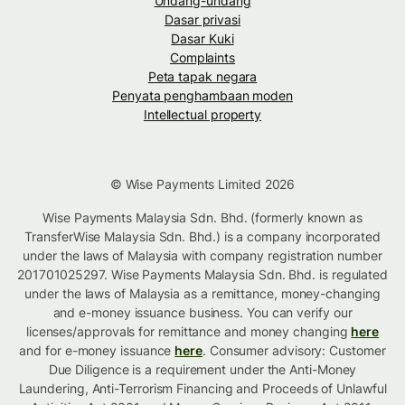
Undang-undang
Dasar privasi
Dasar Kuki
Complaints
Peta tapak negara
Penyata penghambaan moden
Intellectual property
© Wise Payments Limited 2026
Wise Payments Malaysia Sdn. Bhd. (formerly known as
TransferWise Malaysia Sdn. Bhd.) is a company incorporated
under the laws of Malaysia with company registration number
201701025297. Wise Payments Malaysia Sdn. Bhd. is regulated
under the laws of Malaysia as a remittance, money-changing
and e-money issuance business. You can verify our
licenses/approvals for remittance and money changing
here
and for e-money issuance
here
. Consumer advisory: Customer
Due Diligence is a requirement under the Anti-Money
Laundering, Anti-Terrorism Financing and Proceeds of Unlawful