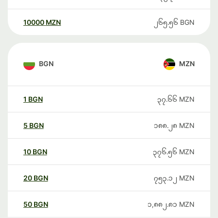
10000
MZN
၂၆၅.၅၆
BGN
BGN
MZN
1
BGN
၃၇.၆၆
MZN
5
BGN
၁၈၈.၂၈
MZN
10
BGN
၃၇၆.၅၆
MZN
20
BGN
၇၅၃.၁၂
MZN
50
BGN
၁,၈၈၂.၈၁
MZN