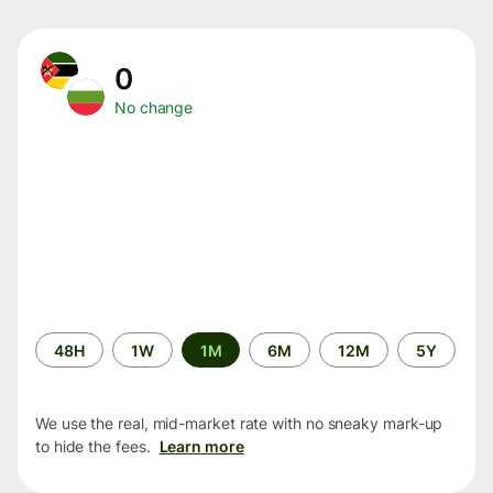
0
No change
Time
48H
1W
1M
6M
12M
5Y
period
We use the real, mid-market rate with no sneaky mark-up
to hide the fees.
Learn more