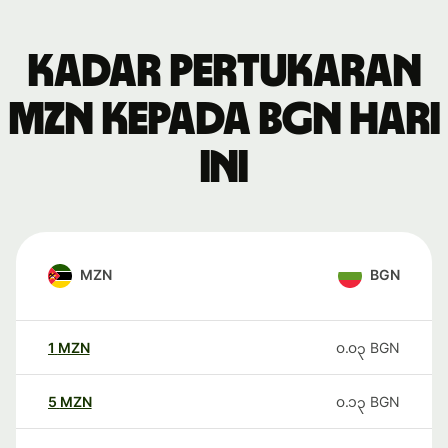
Kadar pertukaran
MZN kepada BGN hari
ini
MZN
BGN
1
MZN
၀.၀၃
BGN
5
MZN
၀.၁၃
BGN