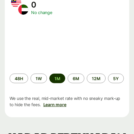
0
No change
Time
48H
1W
1M
6M
12M
5Y
period
We use the real, mid-market rate with no sneaky mark-up
to hide the fees.
Learn more