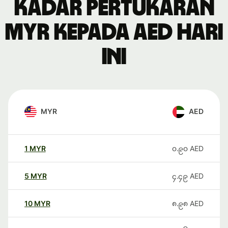
Kadar pertukaran
MYR kepada AED hari
ini
MYR
AED
1
MYR
၀.၉၀
AED
5
MYR
၄.၄၉
AED
10
MYR
၈.၉၈
AED