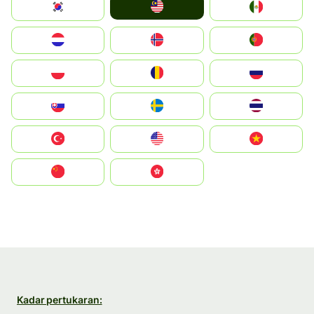
Malay
South Korea
Mexico
Nederland
Norge
Portugal
Polska
România
Россия
Slovensko
Ruoŧŧa
ไทย
Türkiye
United States
Vietnam
中国
中國香港特別行政區
Kadar pertukaran: