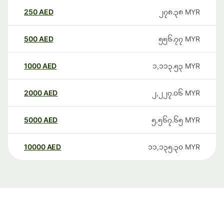
250
AED
၂၇၈.၃၈
MYR
500
AED
၅၅၆.၇၇
MYR
1000
AED
၁,၁၁၃.၅၃
MYR
2000
AED
၂,၂၂၇.၀၆
MYR
5000
AED
၅,၅၆၇.၆၅
MYR
10000
AED
၁၁,၁၃၅.၃၀
MYR