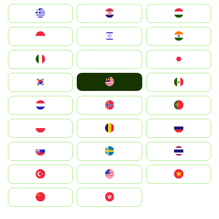
Greece
Hrvatska
Magyarország
Indonesia
Israel
India
Italia
JA
Japan
Malay
South Korea
Mexico
Nederland
Norge
Portugal
Polska
România
Россия
Slovensko
Ruoŧŧa
ไทย
Türkiye
United States
Vietnam
中国
中國香港特別行政區