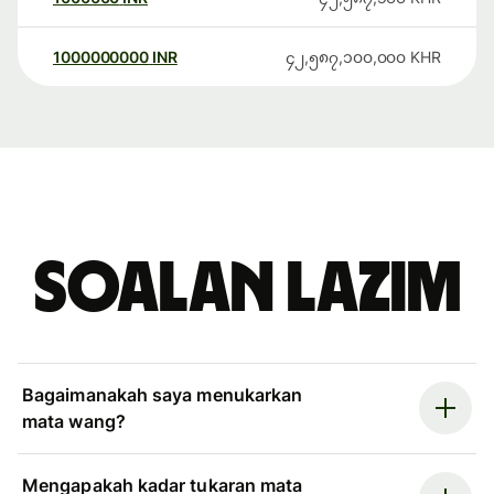
1000000000
INR
၄၂,၅၈၇,၁၀၀,၀၀၀
KHR
Soalan Lazim
Bagaimanakah saya menukarkan
mata wang?
Mengapakah kadar tukaran mata