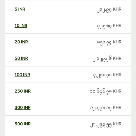
5
INR
၂၁၂.၉၄
KHR
10
INR
၄၂၅.၈၇
KHR
20
INR
၈၅၁.၇၄
KHR
50
INR
၂,၁၂၉.၃၆
KHR
100
INR
၄,၂၅၈.၇၁
KHR
250
INR
၁၀,၆၄၆.၇၈
KHR
300
INR
၁၂,၇၇၆.၁၃
KHR
500
INR
၂၁,၂၉၃.၅၅
KHR