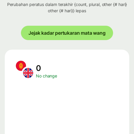
Perubahan peratus dalam terakhir {count, plural, other {# hari}
other {# hari}} lepas
Jejak kadar pertukaran mata wang
0
No change