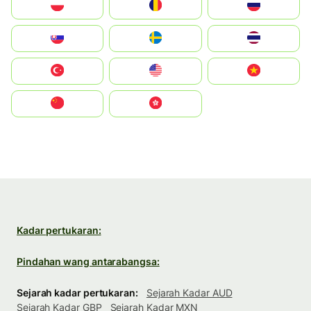
Polska
România
Россия
Slovensko
Ruoŧŧa
ไทย
Türkiye
United States
Vietnam
中国
中國香港特別行政區
Kadar pertukaran:
Pindahan wang antarabangsa:
Sejarah kadar pertukaran:
Sejarah Kadar AUD
Sejarah Kadar GBP
Sejarah Kadar MXN