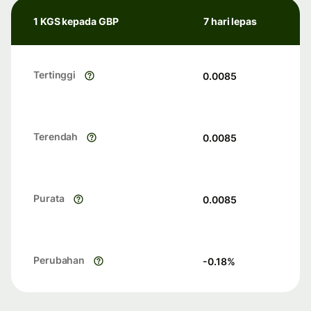
1 KGS kepada GBP
7 hari lepas
Tertinggi
0.0085
Terendah
0.0085
Purata
0.0085
Perubahan
-0.18
%