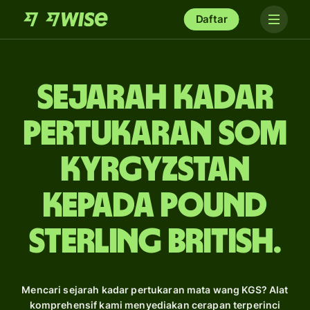
Daftar
Sejarah Kadar
Pertukaran som
Kyrgyzstan
kepada pound
sterling British.
Mencari sejarah kadar pertukaran mata wang KGS? Alat
komprehensif kami menyediakan cerapan terperinci