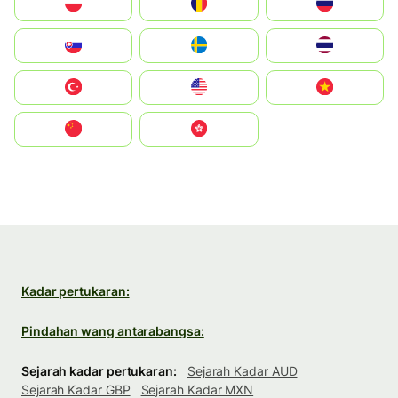
Polska
România
Россия
Slovensko
Ruoŧŧa
ไทย
Türkiye
United States
Vietnam
中国
中國香港特別行政區
Kadar pertukaran:
Pindahan wang antarabangsa:
Sejarah kadar pertukaran:
Sejarah Kadar AUD
Sejarah Kadar GBP
Sejarah Kadar MXN