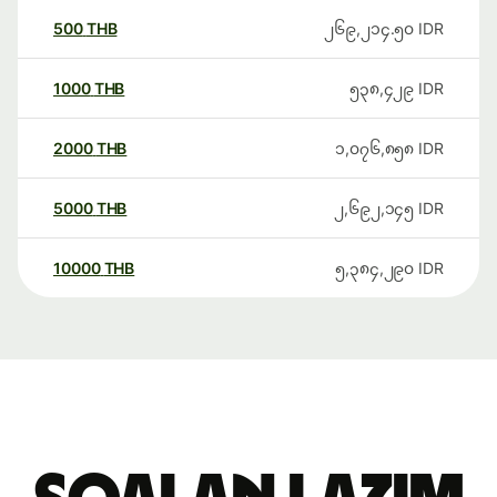
500
THB
၂၆၉,၂၁၄.၅၀
IDR
1000
THB
၅၃၈,၄၂၉
IDR
2000
THB
၁,၀၇၆,၈၅၈
IDR
5000
THB
၂,၆၉၂,၁၄၅
IDR
10000
THB
၅,၃၈၄,၂၉၀
IDR