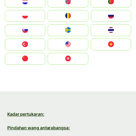
Nederland
Norge
Portugal
Polska
România
Россия
Slovensko
Ruoŧŧa
ไทย
Türkiye
United States
Vietnam
中国
中國香港特別行政區
Kadar pertukaran:
Pindahan wang antarabangsa: