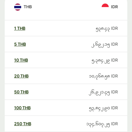
THB
IDR
1
THB
၅၃၈.၄၃
IDR
5
THB
၂,၆၉၂.၁၅
IDR
10
THB
၅,၃၈၄.၂၉
IDR
20
THB
၁၀,၇၆၈.၅၈
IDR
50
THB
၂၆,၉၂၁.၄၅
IDR
100
THB
၅၃,၈၄၂.၉၀
IDR
250
THB
၁၃၄,၆၀၇.၂၅
IDR