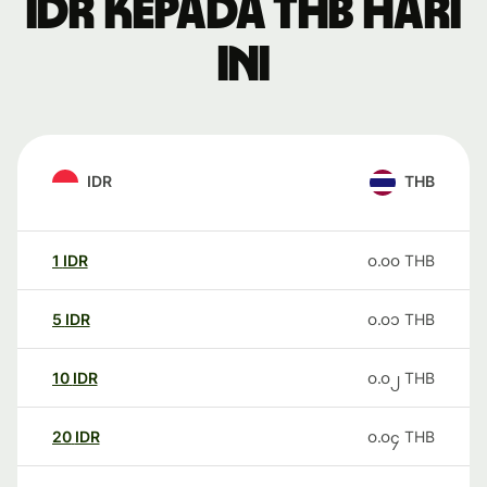
IDR kepada THB hari
ini
IDR
THB
1
IDR
၀.၀၀
THB
5
IDR
၀.၀၁
THB
10
IDR
၀.၀၂
THB
20
IDR
၀.၀၄
THB