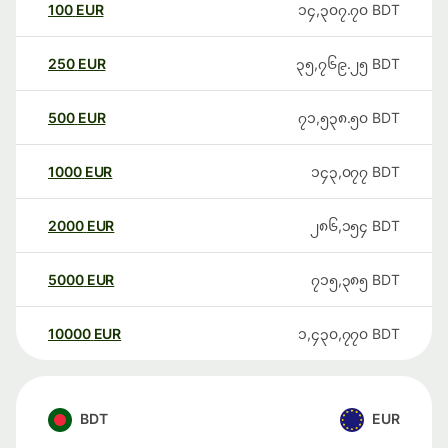
100
EUR
၁၄,၃၀၇.၇၀
BDT
250
EUR
၃၅,၇၆၉.၂၅
BDT
500
EUR
၇၁,၅၃၈.၅၀
BDT
1000
EUR
၁၄၃,၀၇၇
BDT
2000
EUR
၂၈၆,၁၅၄
BDT
5000
EUR
၇၁၅,၃၈၅
BDT
10000
EUR
၁,၄၃၀,၇၇၀
BDT
BDT
EUR