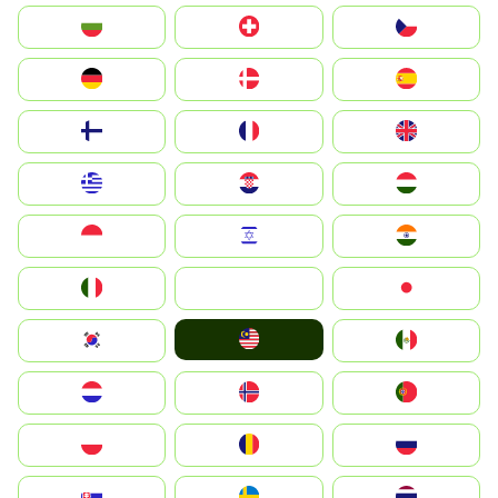
България
Switzerland
Czechia
Deutschland
Denmark
España
Suomi
France
United Kingdom
Greece
Hrvatska
Magyarország
Indonesia
Israel
India
Italia
JA
Japan
Malay
South Korea
Mexico
Nederland
Norge
Portugal
Polska
România
Россия
Slovensko
Ruoŧŧa
ไทย