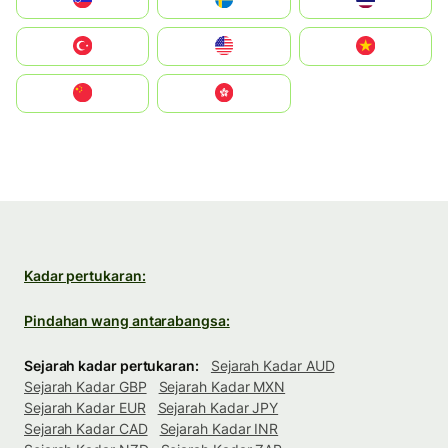
Türkiye
United States
Vietnam
中国
中國香港特別行政區
Kadar pertukaran:
Pindahan wang antarabangsa:
Sejarah kadar pertukaran:
Sejarah Kadar AUD
Sejarah Kadar GBP
Sejarah Kadar MXN
Sejarah Kadar EUR
Sejarah Kadar JPY
Sejarah Kadar CAD
Sejarah Kadar INR