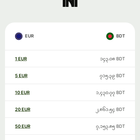
ini
EUR
BDT
1
EUR
၁၄၃.၀၈
BDT
5
EUR
၇၁၅.၃၉
BDT
10
EUR
၁,၄၃၀.၇၇
BDT
20
EUR
၂,၈၆၁.၅၄
BDT
50
EUR
၇,၁၅၃.၈၅
BDT