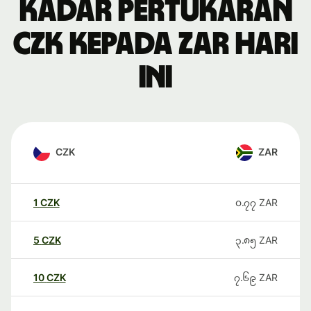
Kadar pertukaran
CZK kepada ZAR hari
ini
CZK
ZAR
1
CZK
၀.၇၇
ZAR
5
CZK
၃.၈၅
ZAR
10
CZK
၇.၆၉
ZAR