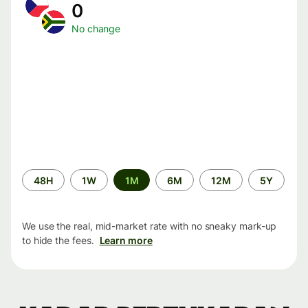
0
No change
Time
48H
1W
1M
6M
12M
5Y
period
We use the real, mid-market rate with no sneaky mark-up
to hide the fees.
Learn more