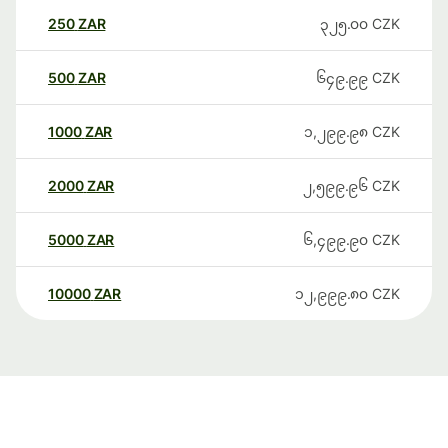
250
ZAR
၃၂၅.၀၀
CZK
500
ZAR
၆၄၉.၉၉
CZK
1000
ZAR
၁,၂၉၉.၉၈
CZK
2000
ZAR
၂,၅၉၉.၉၆
CZK
5000
ZAR
၆,၄၉၉.၉၀
CZK
10000
ZAR
၁၂,၉၉၉.၈၀
CZK