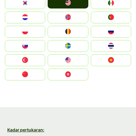
Malay
South Korea
Mexico
Nederland
Norge
Portugal
Polska
România
Россия
Slovensko
Ruoŧŧa
ไทย
Türkiye
United States
Vietnam
中国
中國香港特別行政區
Kadar pertukaran: