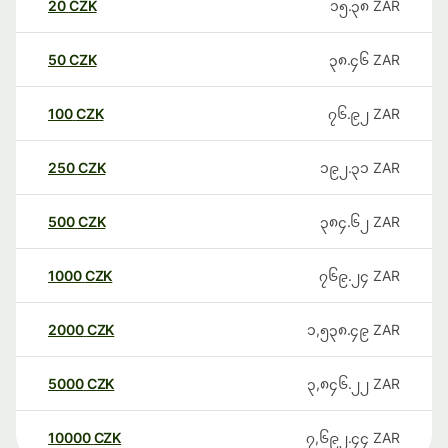
20
CZK
၁၅.၃၈
ZAR
50
CZK
၃၈.၄၆
ZAR
100
CZK
၇၆.၉၂
ZAR
250
CZK
၁၉၂.၃၁
ZAR
500
CZK
၃၈၄.၆၂
ZAR
1000
CZK
၇၆၉.၂၄
ZAR
2000
CZK
၁,၅၃၈.၄၉
ZAR
5000
CZK
၃,၈၄၆.၂၂
ZAR
10000
CZK
၇,၆၉၂.၄၄
ZAR