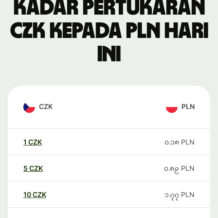
Kadar pertukaran
CZK kepada PLN hari
ini
CZK
PLN
1
CZK
၀.၁၈
PLN
5
CZK
၀.၈၉
PLN
10
CZK
၁.၇၇
PLN