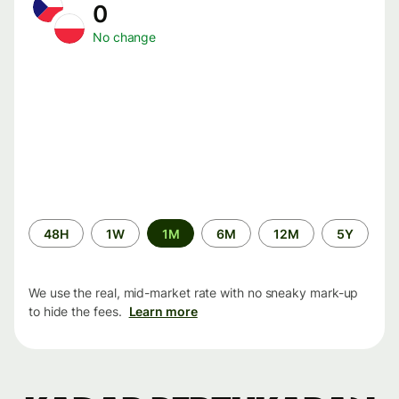
0
No change
Time
48H
1W
1M
6M
12M
5Y
period
We use the real, mid-market rate with no sneaky mark-up
to hide the fees.
Learn more