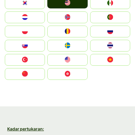
Malay
South Korea
Mexico
Nederland
Norge
Portugal
Polska
România
Россия
Slovensko
Ruoŧŧa
ไทย
Türkiye
United States
Vietnam
中国
中國香港特別行政區
Kadar pertukaran: