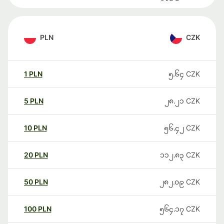
PLN
CZK
1
PLN
၅.၆၄
CZK
5
PLN
၂၈.၂၁
CZK
10
PLN
၅၆.၄၂
CZK
20
PLN
၁၁၂.၈၃
CZK
50
PLN
၂၈၂.၀၉
CZK
100
PLN
၅၆၄.၁၇
CZK