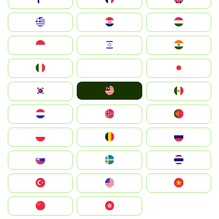
Greece
Hrvatska
Magyarország
Indonesia
Israel
India
Italia
JA
Japan
Malay
South Korea
Mexico
Nederland
Norge
Portugal
Polska
România
Россия
Slovensko
Ruoŧŧa
ไทย
Türkiye
United States
Vietnam
中国
中國香港特別行政區