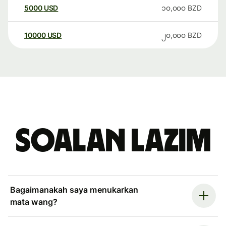
5000
USD
၁၀,၀၀၀
BZD
10000
USD
၂၀,၀၀၀
BZD
Soalan Lazim
Bagaimanakah saya menukarkan
mata wang?