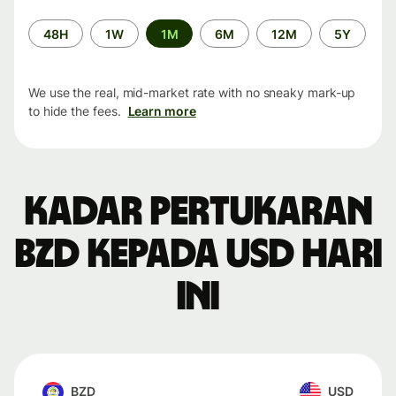
Time
48H
1W
1M
6M
12M
5Y
period
We use the real, mid-market rate with no sneaky mark-up
to hide the fees.
Learn more
Kadar pertukaran
BZD kepada USD hari
ini
BZD
USD