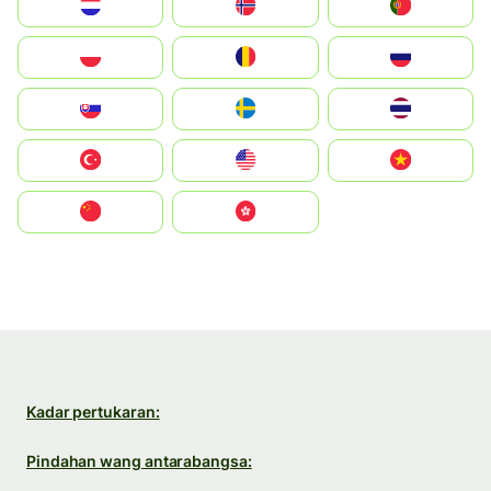
Nederland
Norge
Portugal
Polska
România
Россия
Slovensko
Ruoŧŧa
ไทย
Türkiye
United States
Vietnam
中国
中國香港特別行政區
Kadar pertukaran:
Pindahan wang antarabangsa: