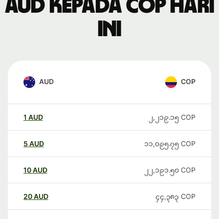
AUD kepada COP hari
ini
AUD
COP
1
AUD
၂,၂၁၉.၁၅
COP
5
AUD
၁၁,၀၉၅.၇၅
COP
10
AUD
၂၂,၁၉၁.၅၀
COP
20
AUD
၄၄,၃၈၃
COP