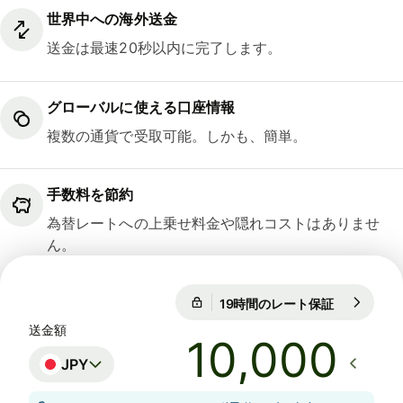
世界中への海外送金
送金は最速20秒以内に完了します。
グローバルに使える口座情報
複数の通貨で受取可能。しかも、簡単。
手数料を節約
為替レートへの上乗せ料金や隠れコストはありませ
ん。
19時間のレート保証
1 USD = 15
19時間のレート保証
送金額
JPY