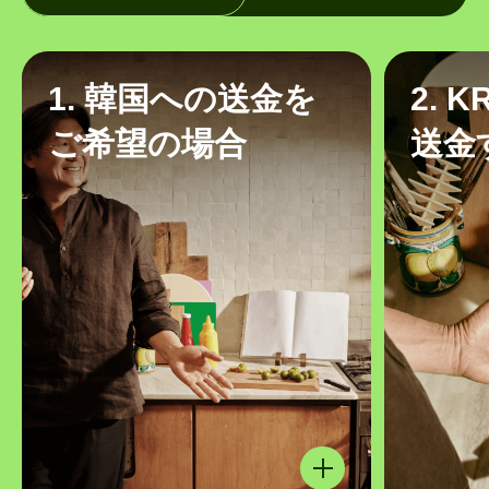
1. 韓国への送金を
2. 
ご希望の場合
送金